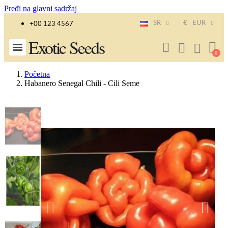
Pređi na glavni sadržaj
SR
€
EUR
+00 123 4567
Exotic Seeds
Početna
Habanero Senegal Chili - Cili Seme