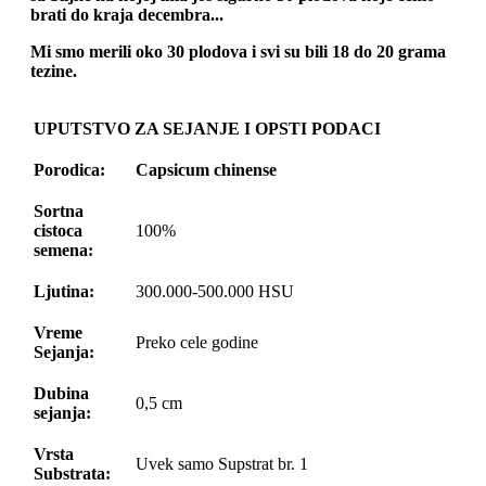
brati do kraja decembra...
Mi smo merili oko 30 plodova i svi su bili 18 do 20 grama
tezine.
UPUTSTVO ZA SEJANJE I OPSTI PODACI
Porodica:
Capsicum
chinense
Sortna
cistoca
100%
semena:
Ljutina:
300.000-500.000 HSU
Vreme
Preko cele godine
Sejanja:
Dubina
0,5 cm
sejanja:
Vrsta
Uvek samo Supstrat br. 1
Substrata: