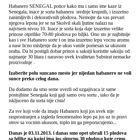
Habanero SENEGAL potice kako mu i samo ime kaze iz
Senegala, inace je sorta habanera srednje krupnih, i izuzetno
zanimljivih i dekorativnih plodova. Nemojte da vas prevari
njegova lepota jer se na Skolvil skali ljutine nalazi na
najvisem nivou 10. Inace je sorta koja daje izuzetno velike
prinose otprilike 70-80 plodova po biljki. Ono sto je najbitnije
kao i sve Habanero sorte i on ima izuzetno lepu vocnu aromu
a nase licno misljenje da je ukus vanile pomesan sa ukusom
oraha. Da bi postigli dobar prinos u saksiji koristite saksiju od
najmanje 30 litara i naravno uvek kvalitetan Substrat nemacke
proizvodnje .
Izaberite polu suncano mesto jer nijedan habanero ne voli
sunce preko celog dana.
Da dodamo da smo seme uvezli od uzgajivaca iz same
postojbine Senegala koji gaji samo ovu sortu , tako da je
iskljuceno da sorta nije cista!
Za sve koji vole da imaju Habanero koji jos uvek nije
rasprostranjen a izgleda fenomenalno lepo pa jos uz to pravi
otrov sa vocnim ukusom, toplo im ga preporucujemo...
Danas je 03.11.2013. i danas smo opet ubrali 15 plodova
sa biljke na kojoj ima jos sigurno 30 plodova koje cemo