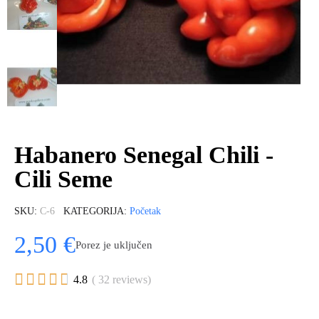
Habanero Senegal Chili -
Cili Seme
SKU
C-6
KATEGORIJA
Početak
2,50 €
Porez je uključen





4.8
( 32 reviews)