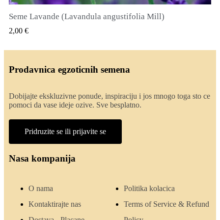
Seme Lavande (Lavandula angustifolia Mill)
QUICK VIEW
2,00 €
Prodavnica egzoticnih semena
Dobijajte ekskluzivne ponude, inspiraciju i jos mnogo toga sto ce
pomoci da vase ideje ozive. Sve besplatno.
Pridruzite se ili prijavite se
Nasa kompanija
O nama
Politika kolacica
Kontaktirajte nas
Terms of Service & Refund
Dostava - Placane
Policy