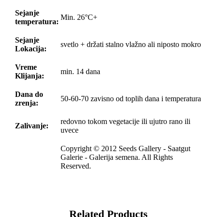
Sejanje
Min. 26°C+
temperatura:
Sejanje
svetlo + držati stalno vlažno ali niposto mokro
Lokacija:
Vreme
min. 14 dana
Klijanja:
Dana do
50-60-70 zavisno od toplih dana i temperatura
zrenja:
redovno tokom vegetacije ili ujutro rano ili
Zalivanje:
uvece
Copyright © 2012 Seeds Gallery - Saatgut
Galerie - Galerija semena. All Rights
Reserved.
Related Products