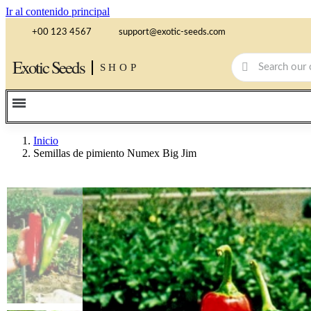
Ir al contenido principal
+00 123 4567
support@exotic-seeds.com
Exotic Seeds
SHOP
Inicio
Semillas de pimiento Numex Big Jim