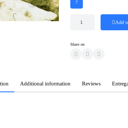
7
Add t
Share on
tion
Additional information
Reviews
Entreg