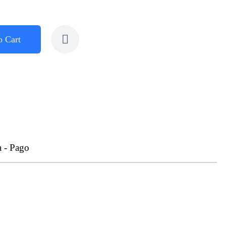
o Cart
a - Pago