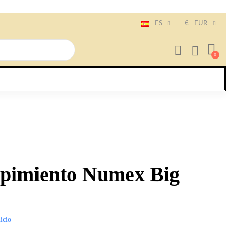
ES
€
EUR
e pimiento Numex Big
icio