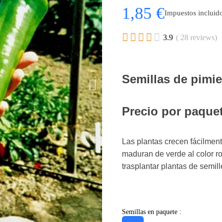
1,85 €
Impuestos incluid





3.9
( 28 reviews)
Semillas de pimi
Precio por paquet
Las plantas crecen fácilment
maduran de verde al color ro
trasplantar plantas de semill
Semillas en paquete :