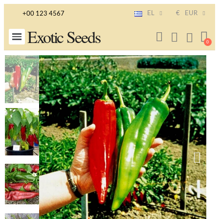
EL
€
EUR
+00 123 4567
Exotic Seeds