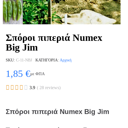
Σπόροι πιπεριά Numex
Big Jim
SKU
C-11-NBJ
ΚΑΤΗΓΟΡΊΑ
Αρχική
1,85 €
με ΦΠΑ





3.9
( 28 reviews)
Σπόροι πιπεριά Numex Big Jim