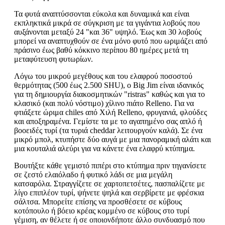
Τα φυτά αναπτύσσονται εύκολα και δυναμικά και είναι
εκπληκτικά μικρά σε σύγκριση με τα γιγάντια λοβούς που
αυξάνονται μεταξύ 24 "και 36" υψηλό. Έως και 30 λοβούς
μπορεί να αναπτυχθούν σε ένα μόνο φυτό που ωριμάζει από
πράσινο έως βαθύ κόκκινο περίπου 80 ημέρες μετά τη
μεταφύτευση φυτωρίων.
Λόγω του μικρού μεγέθους και του ελαφρού ποσοστού
θερμότητας (500 έως 2.500 SHU), ο Big Jim είναι ιδανικός
για τη δημιουργία διακοσμητικών "ristras" καθώς και για το
κλασικό (και πολύ νόστιμο) χίλινο πιάτο Relleno. Για να
φτιάξετε ώριμα chiles από Χιλή Relleno, φρυγανιά, φλούδες
και αποξηραμένα. Γεμίστε τα με το αγαπημένο σας απλό ή
βοοειδές τυρί (τα τυριά cheddar λειτουργούν καλά). Σε ένα
μικρό μπολ, κτυπήστε δύο αυγά με μια πανοραμική αλάτι και
μια κουταλιά αλεύρι για να κάνετε ένα ελαφρύ κτύπημα.
Βουτήξτε κάθε γεμιστό πιπέρι στο κτύπημα πριν τηγανίσετε
σε ζεστό ελαιόλαδο ή φυτικό λάδι σε μια μεγάλη
κατσαρόλα. Στραγγίζετε σε χαρτοπετσέτες, πασπαλίζετε με
λίγο επιπλέον τυρί, ψήνετε ψηλά και σερβίρετε με φρέσκια
σάλτσα. Μπορείτε επίσης να προσθέσετε σε κύβους
κοτόπουλο ή βόειο κρέας κομμένο σε κύβους στο τυρί
γέμιση, αν θέλετε ή σε οποιονδήποτε άλλο συνδυασμό που