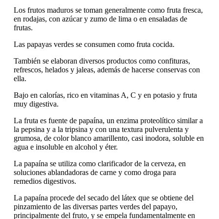
Los frutos maduros se toman generalmente como fruta fresca,
en rodajas, con azúcar y zumo de lima o en ensaladas de
frutas.
Las papayas verdes se consumen como fruta cocida.
También se elaboran diversos productos como confituras,
refrescos, helados y jaleas, además de hacerse conservas con
ella.
Bajo en calorías, rico en vitaminas A, C y en potasio y fruta
muy digestiva.
La fruta es fuente de papaína, un enzima proteolítico similar a
la pepsina y a la tripsina y con una textura pulverulenta y
grumosa, de color blanco amarillento, casi inodora, soluble en
agua e insoluble en alcohol y éter.
La papaína se utiliza como clarificador de la cerveza, en
soluciones ablandadoras de carne y como droga para
remedios digestivos.
La papaína procede del secado del látex que se obtiene del
pinzamiento de las diversas partes verdes del papayo,
principalmente del fruto, y se empela fundamentalmente en