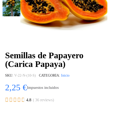
Semillas de Papayero
(Carica Papaya)
SKU
V-22-N-(10-S)
CATEGORÍA
Inicio
2,25 €
Impuestos incluidos





4.8
( 36 reviews)