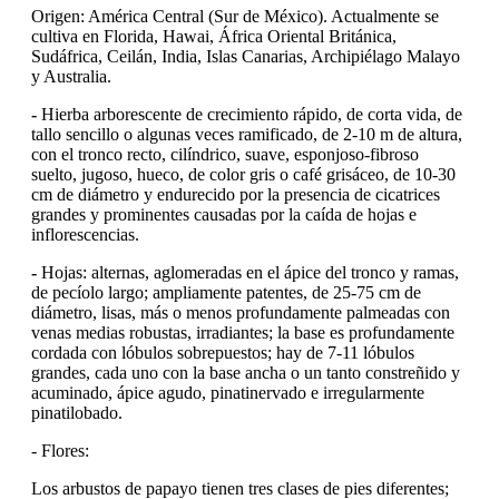
Origen: América Central (Sur de México). Actualmente se
cultiva en Florida, Hawai, África Oriental Británica,
Sudáfrica, Ceilán, India, Islas Canarias, Archipiélago Malayo
y Australia.
-
Hierba arborescente de crecimiento rápido, de corta vida, de
tallo sencillo o algunas veces ramificado, de 2-10 m de altura,
con el tronco recto, cilíndrico, suave, esponjoso-fibroso
suelto, jugoso, hueco, de color gris o café grisáceo, de 10-30
cm de diámetro y endurecido por la presencia de cicatrices
grandes y prominentes causadas por la caída de hojas e
inflorescencias.
-
Hojas: alternas, aglomeradas en el ápice del tronco y ramas,
de pecíolo largo; ampliamente patentes, de 25-75 cm de
diámetro, lisas, más o menos profundamente palmeadas con
venas medias robustas, irradiantes; la base es profundamente
cordada con lóbulos sobrepuestos; hay de 7-11 lóbulos
grandes, cada uno con la base ancha o un tanto constreñido y
acuminado, ápice agudo, pinatinervado e irregularmente
pinatilobado.
- Flores:
Los arbustos de papayo tienen tres clases de pies diferentes;