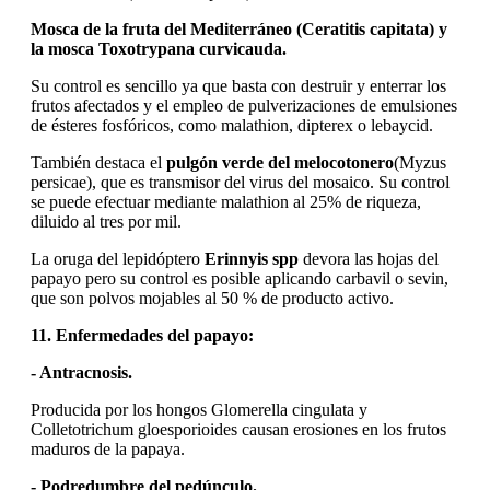
Mosca de la fruta del Mediterráneo (Ceratitis capitata) y
la mosca Toxotrypana curvicauda.
Su control es sencillo ya que basta con destruir y enterrar los
frutos afectados y el empleo de pulverizaciones de emulsiones
de ésteres fosfóricos, como malathion, dipterex o lebaycid.
También destaca el
pulgón verde del melocotonero
(Myzus
persicae), que es transmisor del virus del mosaico. Su control
se puede efectuar mediante malathion al 25% de riqueza,
diluido al tres por mil.
La oruga del lepidóptero
Erinnyis spp
devora las hojas del
papayo pero su control es posible aplicando carbavil o sevin,
que son polvos mojables al 50 % de producto activo.
11. Enfermedades del papayo:
- Antracnosis.
Producida por los hongos Glomerella cingulata y
Colletotrichum gloesporioides causan erosiones en los frutos
maduros de la papaya.
- Podredumbre del pedúnculo.