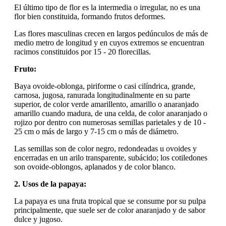
El último tipo de flor es la intermedia o irregular, no es una
flor bien constituida, formando frutos deformes.
Las flores masculinas crecen en largos pedúnculos de más de
medio metro de longitud y en cuyos extremos se encuentran
racimos constituidos por 15 - 20 florecillas.
Fruto:
Baya ovoide-oblonga, piriforme o casi cilíndrica, grande,
carnosa, jugosa, ranurada longitudinalmente en su parte
superior, de color verde amarillento, amarillo o anaranjado
amarillo cuando madura, de una celda, de color anaranjado o
rojizo por dentro con numerosas semillas parietales y de 10 -
25 cm o más de largo y 7-15 cm o más de diámetro.
Las semillas son de color negro, redondeadas u ovoides y
encerradas en un arilo transparente, subácido; los cotiledones
son ovoide-oblongos, aplanados y de color blanco.
2. Usos de la papaya:
La papaya es una fruta tropical que se consume por su pulpa
principalmente, que suele ser de color anaranjado y de sabor
dulce y jugoso.