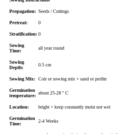
Propagation:
Seeds / Cuttings
Pretreat:
0
Stratification:
0
Sowing
all year round
Time:
Sowing
0.5 cm
Depth:
Sowing Mix:
Coir or sowing mix + sand or perlite
Germination
about 25-28 ° C
temperature:
Location:
bright + keep constantly moist not wet
Germination
2-4 Weeks
Time: