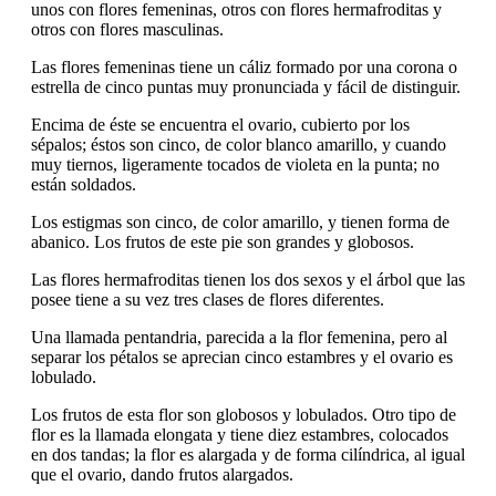
unos con flores femeninas, otros con flores hermafroditas y
otros con flores masculinas.
Las flores femeninas tiene un cáliz formado por una corona o
estrella de cinco puntas muy pronunciada y fácil de distinguir.
Encima de éste se encuentra el ovario, cubierto por los
sépalos; éstos son cinco, de color blanco amarillo, y cuando
muy tiernos, ligeramente tocados de violeta en la punta; no
están soldados.
Los estigmas son cinco, de color amarillo, y tienen forma de
abanico. Los frutos de este pie son grandes y globosos.
Las flores hermafroditas tienen los dos sexos y el árbol que las
posee tiene a su vez tres clases de flores diferentes.
Una llamada pentandria, parecida a la flor femenina, pero al
separar los pétalos se aprecian cinco estambres y el ovario es
lobulado.
Los frutos de esta flor son globosos y lobulados. Otro tipo de
flor es la llamada elongata y tiene diez estambres, colocados
en dos tandas; la flor es alargada y de forma cilíndrica, al igual
que el ovario, dando frutos alargados.