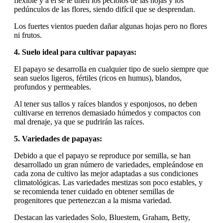
flexible y a él se le unen los pecíolos de las hojas y los
pedúnculos de las flores, siendo difícil que se desprendan.
Los fuertes vientos pueden dañar algunas hojas pero no flores
ni frutos.
4. Suelo ideal para cultivar papayas:
El papayo se desarrolla en cualquier tipo de suelo siempre que
sean suelos ligeros, fértiles (ricos en humus), blandos,
profundos y permeables.
Al tener sus tallos y raíces blandos y esponjosos, no deben
cultivarse en terrenos demasiado húmedos y compactos con
mal drenaje, ya que se pudrirán las raíces.
5. Variedades de papayas:
Debido a que el papayo se reproduce por semilla, se han
desarrollado un gran número de variedades, empleándose en
cada zona de cultivo las mejor adaptadas a sus condiciones
climatológicas. Las variedades mestizas son poco estables, y
se recomienda tener cuidado en obtener semillas de
progenitores que pertenezcan a la misma variedad.
Destacan las variedades Solo, Bluestem, Graham, Betty,