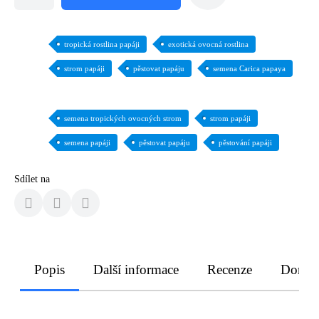
tropická rostlina papáji
exotická ovocná rostlina
strom papáji
pěstovat papáju
semena Carica papaya
semena tropických ovocných strom
strom papáji
semena papáji
pěstovat papáju
pěstování papáji
Sdílet na
Popis
Další informace
Recenze
Doruče