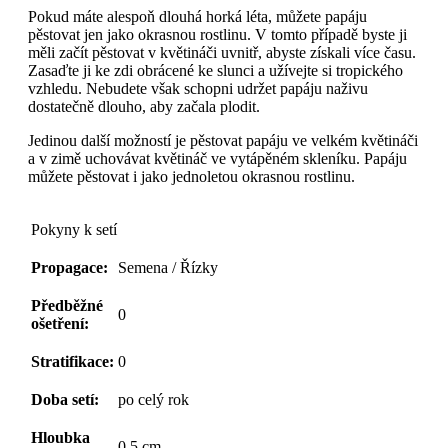
Pokud máte alespoň dlouhá horká léta, můžete papáju
pěstovat jen jako okrasnou rostlinu. V tomto případě byste ji
měli začít pěstovat v květináči uvnitř, abyste získali více času.
Zasaďte ji ke zdi obrácené ke slunci a užívejte si tropického
vzhledu. Nebudete však schopni udržet papáju naživu
dostatečně dlouho, aby začala plodit.
Jedinou další možností je pěstovat papáju ve velkém květináči
a v zimě uchovávat květináč ve vytápěném skleníku. Papáju
můžete pěstovat i jako jednoletou okrasnou rostlinu.
Pokyny k setí
Propagace:
Semena / Řízky
Předběžné
0
ošetření:
Stratifikace:
0
Doba setí:
po celý rok
Hloubka
0,5 cm