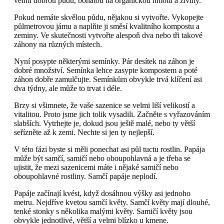
velmi dobrou půdu, bohatou na organickou hmotu a živiny.
Pokud nemáte skvělou půdu, nějakou si vytvořte. Vykopejte
půlmetrovou jámu a naplňte ji směsí kvalitního kompostu a
zeminy. Ve skutečnosti vytvořte alespoň dva nebo tři takové
záhony na různých místech.
Nyní posypte některými semínky. Pár desítek na záhon je
dobré množství. Semínka lehce zasypte kompostem a poté
záhon dobře zamulčujte. Semínkům obvykle trvá klíčení asi
dva týdny, ale může to trvat i déle.
Brzy si všimnete, že vaše sazenice se velmi liší velikostí a
vitalitou. Proto jsme jich tolik vysadili. Začněte s vyřazováním
slabších. Vytrhejte je, dokud jsou ještě malé, nebo ty větší
seřízněte až k zemi. Nechte si jen ty nejlepší.
V této fázi byste si měli ponechat asi půl tuctu rostlin. Papája
může být samčí, samičí nebo oboupohlavná a je třeba se
ujistit, že mezi sazenicemi máte i nějaké samičí nebo
oboupohlavné rostliny. Samčí papáje neplodí.
Papáje začínají kvést, když dosáhnou výšky asi jednoho
metru. Nejdříve kvetou samčí květy. Samčí květy mají dlouhé,
tenké stonky s několika malými květy. Samičí květy jsou
obvykle jednotlivé, větší a velmi blízko u kmene.