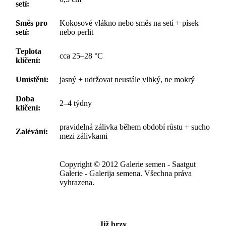
setí:
Směs pro
Kokosové vlákno nebo směs na setí + písek
setí:
nebo perlit
Teplota
cca 25–28 °C
klíčení:
Umístění:
jasný + udržovat neustále vlhký, ne mokrý
Doba
2–4 týdny
klíčení:
pravidelná zálivka během období růstu + sucho
Zalévání:
mezi zálivkami
Copyright © 2012 Galerie semen - Saatgut
Galerie - Galerija semena. Všechna práva
vyhrazena.
Již brzy