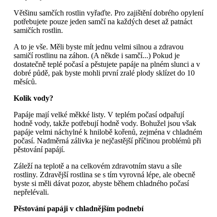
Většinu samčích rostlin vyřaďte. Pro zajištění dobrého opylení
potřebujete pouze jeden samčí na každých deset až patnáct
samičích rostlin.
A to je vše. Měli byste mít jednu velmi silnou a zdravou
samičí rostlinu na záhon. (A někde i samčí...) Pokud je
dostatečně teplé počasí a pěstujete papáje na plném slunci a v
dobré půdě, pak byste mohli první zralé plody sklízet do 10
měsíců.
Kolik vody?
Papáje mají velké měkké listy. V teplém počasí odpařují
hodně vody, takže potřebují hodně vody. Bohužel jsou však
papáje velmi náchylné k hnilobě kořenů, zejména v chladném
počasí. Nadměrná zálivka je nejčastější příčinou problémů při
pěstování papájí.
Záleží na teplotě a na celkovém zdravotním stavu a síle
rostliny. Zdravější rostlina se s tím vyrovná lépe, ale obecně
byste si měli dávat pozor, abyste během chladného počasí
nepřelévali.
Pěstování papáji v chladnějším podnebí