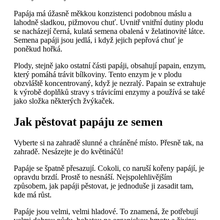
Papája má úžasně měkkou konzistenci podobnou máslu a
lahodně sladkou, pižmovou chuť. Uvnitř vnitřní dutiny plodu
se nacházejí černá, kulatá semena obalená v želatinovité látce.
Semena papáji jsou jedlá, i když jejich pepřová chuť je
poněkud hořká.
Plody, stejně jako ostatní části papáji, obsahují papain, enzym,
který pomáhá trávit bílkoviny. Tento enzym je v plodu
obzvláště koncentrovaný, když je nezralý. Papain se extrahuje
k výrobě doplňků stravy s trávicími enzymy a používá se také
jako složka některých žvýkaček.
Jak pěstovat papáju ze semen
Vyberte si na zahradě slunné a chráněné místo. Přesně tak, na
zahradě. Nesázejte je do květináčů!
Papáje se špatně přesazují. Cokoli, co naruší kořeny papájí, je
opravdu brzdí. Prostě to nesnáší. Nejspolehlivějším
způsobem, jak papáji pěstovat, je jednoduše ji zasadit tam,
kde má růst.
Papáje jsou velmi, velmi hladové. To znamená, že potřebují