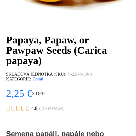
Papaya, Papaw, or
Pawpaw Seeds (Carica
papaya)
SKLADOVÁ JEDNOTKA (SKU)
V-22-N-(10-S)
KATEGORIE
Domů
2,25 €
S DPH





4.8
( 36 reviews)
Semena papáji, papáje nebo