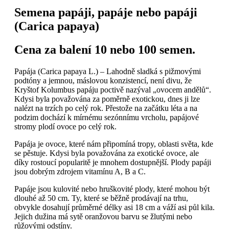
Semena papáji, papáje nebo papáji
(Carica papaya)
Cena za balení 10 nebo 100 semen.
Papája (Carica papaya L.) – Lahodně sladká s pižmovými
podtóny a jemnou, máslovou konzistencí, není divu, že
Kryštof Kolumbus papáju poctivě nazýval „ovocem andělů“.
Kdysi byla považována za poměrně exotickou, dnes ji lze
nalézt na trzích po celý rok. Přestože na začátku léta a na
podzim dochází k mírnému sezónnímu vrcholu, papájové
stromy plodí ovoce po celý rok.
Papája je ovoce, které nám připomíná tropy, oblasti světa, kde
se pěstuje. Kdysi byla považována za exotické ovoce, ale
díky rostoucí popularitě je mnohem dostupnější. Plody papáji
jsou dobrým zdrojem vitamínu A, B a C.
Papáje jsou kulovité nebo hruškovité plody, které mohou být
dlouhé až 50 cm. Ty, které se běžně prodávají na trhu,
obvykle dosahují průměrné délky asi 18 cm a váží asi půl kila.
Jejich dužina má sytě oranžovou barvu se žlutými nebo
růžovými odstíny.