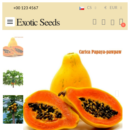
CS
€
EUR
+00 123 4567
Exotic Seeds