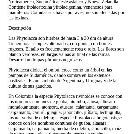
Norteamérica, Sudamérica, este asiático y Nueva Zelandia.
Contiene fitolacatoxina yfitolacigenina, venenosos para
mamíferos. Comidas sus bayas por aves, no son afectadas por
las toxinas.
Descripción
Las Phytolacca son hierbas de hasta 3 a 30 dm de altura.
Tienen hojas simples alternadas, con punta, con bordes
rugosos. El tallo es frecuentemente rosa o rojo. Las flores son
blanco verdosas, en largas vainas al final de las ramas.
Desarrollan drupas púrpuras negruzcas.
Phytolacca dioica, el ombú, crece como un árbol en las
pampas de Sudamérica, dando sombra en los extensos
pastizales. Es un símbolo de Argentina y Uruguay y de la
cultura de sus gauchos.
En Colombia la especie Phytolacca rivinoides se conoce con
los nombres comunes de guaba, airambo, altusa, altusara
morado,antusara, atonsora, atusara, calamanta, cargamanta,
cargamanto, carurú, guagua, jaboncillo, juíbaro, lechuguilla,
lusara, yerba de culebra; la especie Phytolacca bogotensis,se
conoce con los nombres comunes de guaba, altasara,
cargamanta, cargamanto, hierba de culebra, jaboncillo, maíz
de perro, mantavieja, tintamorada, yerba de culebra