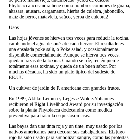
Phytolacca icosandra tiene como nombres comunes de guaba,
altasara, atusara, cargamanta, hierba de culebra, jaboncillo,
maíz de perro, matavieja, saúco, yerba de culebra2
Usos
Las hojas jóvenes se hierven tres veces para reducir la toxina,
cambiando el agua después de cada hervor. El resultado es
una ensalada poke salit, o Poke salad, y ocasionalmente
disponible comercialmente. Aunque se hierva tres veces,
quedan trazas de la toxina. Cuando se fríe, recién pierde
totalmente esas toxinas, y queda de un buen sabor. Por
muchas décadas, ha sido un plato típico del sudeste de
EE.UU
Un cultivar de jardín de P. americana con grandes frutos.
En 1989, Akliku Lemma y Legesse Wolde-Yohannes
recibieron el Right Livelihood Award por su investigación
sobre la planta Phytolacca dodecandra como medida
preventiva para tratar la esquistosomiasis.
Las bayas dan una tinta roja y un tinte, muy usado por los
nativos americanos para decorar sus cabalgaduras. EL jugo
rojo ha sido usado para simbolizar sangre, como las protestas