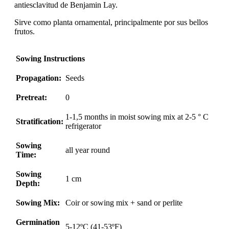
antiesclavitud de Benjamin Lay.
Sirve como planta ornamental, principalmente por sus bellos
frutos.
Sowing Instructions
Propagation:
Seeds
Pretreat:
0
1-1,5 months in moist sowing mix at 2-5 ° C
Stratification:
refrigerator
Sowing
all year round
Time:
Sowing
1 cm
Depth:
Sowing Mix:
Coir or sowing mix + sand or perlite
Germination
5-12ºC (41-53ºF)