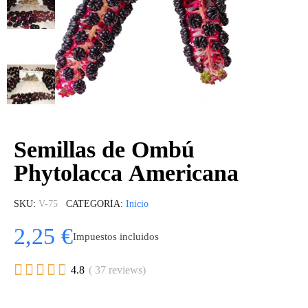
Semillas de Ombú
Phytolacca Americana
SKU
V-75
CATEGORÍA
Inicio
2,25 €
Impuestos incluidos





4.8
( 37 reviews)