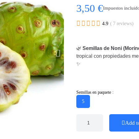
3,50 €
Impuestos incluid





4.9
( 7 reviews)
🌿
Semillas de Noni (Morinda
tropical con propiedades med
✨
Semillas en paquete :
5
Add t