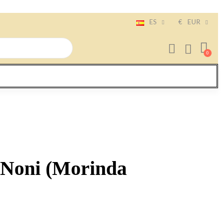
ES
€
EUR
 Noni (Morinda