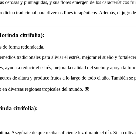
jas cerosas y puntiagudas, y sus flores emergen de los característicos f
medicina tradicional para diversos fines terapéuticos. Además, el jugo d
orinda citrifolia):
os de forma redondeada.
emedios tradicionales para aliviar el estrés, mejorar el sueño y fortalec
s, ayuda a reducir el estrés, mejora la calidad del sueño y apoya la fun
etros de altura y produce frutos a lo largo de todo el año. También se p
do en diversas regiones tropicales del mundo. 🌍
nda citrifolia):
tima. Asegúrate de que reciba suficiente luz durante el día. Si la cultiv