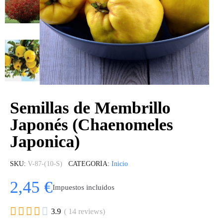
Semillas de Membrillo
Japonés (Chaenomeles
Japonica)
SKU
V-87-(10-S)
CATEGORÍA
Inicio
2,45 €
Impuestos incluidos





3.9
( 14 reviews)