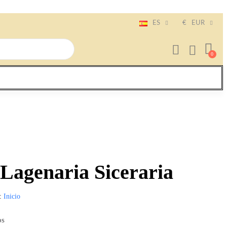
ES
€
EUR
 Lagenaria Siceraria
Inicio
os