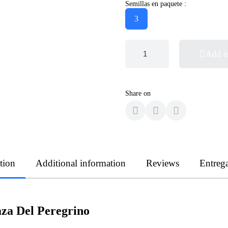
Semillas en paquete :
3
Add t
Share on
tion
Additional information
Reviews
Entreg
aza Del Peregrino