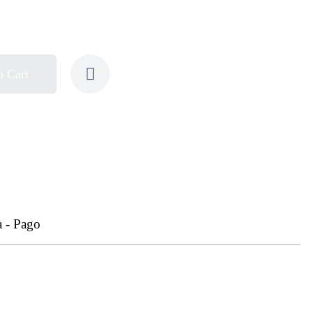
o Cart
a - Pago