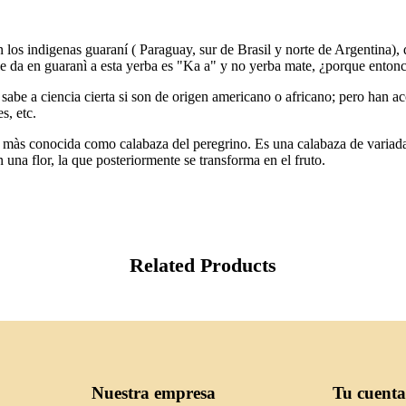
os indigenas guaraní ( Paraguay, sur de Brasil y norte de Argentina), 
le da en guaranì a esta yerba es "Ka a" y no yerba mate, ¿porque enton
abe a ciencia cierta si son de origen americano o africano; pero han 
s, etc.
 màs conocida como calabaza del peregrino. Es una calabaza de variadas
una flor, la que posteriormente se transforma en el fruto.
Related Products
Nuestra empresa
Tu cuenta