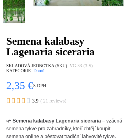
Semena kalabasy
Lagenaria siceraria
SKLADOVÁ JEDNOTKA (SKU)
VG-33-(3-S)
KATEGORIE
Domů
2,35 €
S DPH





3.9
( 21 reviews)
🌱
Semena kalabasy Lagenaria siceraria
– vzácná
semena tykve pro zahradníky, kteří chtějí koupit
semena online a pěstovat tradiční lahvovité tykve.