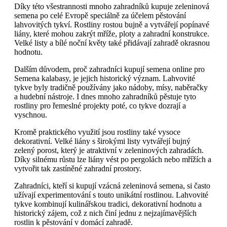
Díky této všestrannosti mnoho zahradníků kupuje zeleninová
semena po celé Evropě speciálně za účelem pěstování
lahvovitých tykví. Rostliny rostou bujně a vytvářejí popínavé
liány, které mohou zakrýt mříže, ploty a zahradní konstrukce.
Velké listy a bílé noční květy také přidávají zahradě okrasnou
hodnotu.
Dalším důvodem, proč zahradníci kupují semena online pro
Semena kalabasy, je jejich historický význam. Lahvovité
tykve byly tradičně používány jako nádoby, mísy, naběračky
a hudební nástroje. I dnes mnoho zahradníků pěstuje tyto
rostliny pro řemeslné projekty poté, co tykve dozrají a
vyschnou.
Kromě praktického využití jsou rostliny také vysoce
dekorativní. Velké liány s širokými listy vytvářejí bujný
zelený porost, který je atraktivní v zeleninových zahradách.
Díky silnému růstu lze liány vést po pergolách nebo mřížích a
vytvořit tak zastíněné zahradní prostory.
Zahradníci, kteří si kupují vzácná zeleninová semena, si často
užívají experimentování s touto unikátní rostlinou. Lahvovité
tykve kombinují kulinářskou tradici, dekorativní hodnotu a
historický zájem, což z nich činí jednu z nejzajímavějších
rostlin k pěstování v domácí zahradě.