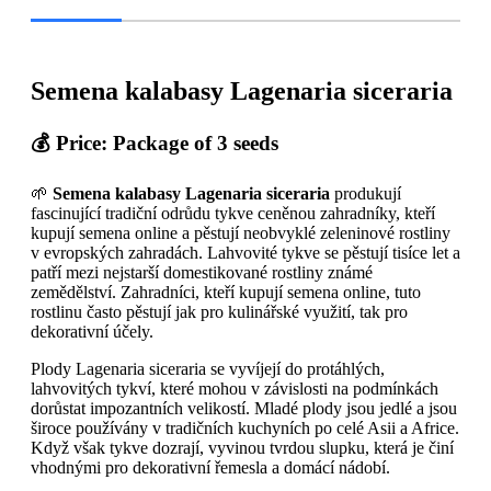
Semena kalabasy Lagenaria siceraria
💰 Price: Package of 3 seeds
🌱
Semena kalabasy Lagenaria siceraria
produkují
fascinující tradiční odrůdu tykve ceněnou zahradníky, kteří
kupují semena online a pěstují neobvyklé zeleninové rostliny
v evropských zahradách. Lahvovité tykve se pěstují tisíce let a
patří mezi nejstarší domestikované rostliny známé
zemědělství. Zahradníci, kteří kupují semena online, tuto
rostlinu často pěstují jak pro kulinářské využití, tak pro
dekorativní účely.
Plody Lagenaria siceraria se vyvíjejí do protáhlých,
lahvovitých tykví, které mohou v závislosti na podmínkách
dorůstat impozantních velikostí. Mladé plody jsou jedlé a jsou
široce používány v tradičních kuchyních po celé Asii a Africe.
Když však tykve dozrají, vyvinou tvrdou slupku, která je činí
vhodnými pro dekorativní řemesla a domácí nádobí.