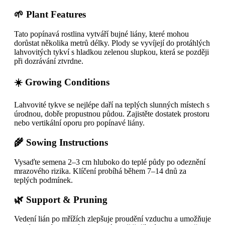
🌱 Plant Features
Tato popínavá rostlina vytváří bujné liány, které mohou
dorůstat několika metrů délky. Plody se vyvíjejí do protáhlých
lahvovitých tykví s hladkou zelenou slupkou, která se později
při dozrávání ztvrdne.
☀️ Growing Conditions
Lahvovité tykve se nejlépe daří na teplých slunných místech s
úrodnou, dobře propustnou půdou. Zajistěte dostatek prostoru
nebo vertikální oporu pro popínavé liány.
🌾 Sowing Instructions
Vysaďte semena 2–3 cm hluboko do teplé půdy po odeznění
mrazového rizika. Klíčení probíhá během 7–14 dnů za
teplých podmínek.
🌿 Support & Pruning
Vedení lián po mřížích zlepšuje proudění vzduchu a umožňuje