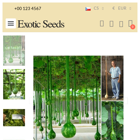
CS
€
EUR
+00 123 4567
Exotic Seeds