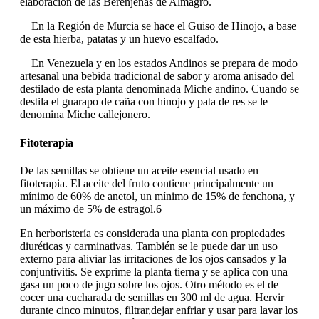
elaboración de las Berenjenas de Almagro.
En la Región de Murcia se hace el Guiso de Hinojo, a base
de esta hierba, patatas y un huevo escalfado.
En Venezuela y en los estados Andinos se prepara de modo
artesanal una bebida tradicional de sabor y aroma anisado del
destilado de esta planta denominada Miche andino. Cuando se
destila el guarapo de caña con hinojo y pata de res se le
denomina Miche callejonero.
Fitoterapia
De las semillas se obtiene un aceite esencial usado en
fitoterapia. El aceite del fruto contiene principalmente un
mínimo de 60% de anetol, un mínimo de 15% de fenchona, y
un máximo de 5% de estragol.6
En herboristería es considerada una planta con propiedades
diuréticas y carminativas. También se le puede dar un uso
externo para aliviar las irritaciones de los ojos cansados y la
conjuntivitis. Se exprime la planta tierna y se aplica con una
gasa un poco de jugo sobre los ojos. Otro método es el de
cocer una cucharada de semillas en 300 ml de agua. Hervir
durante cinco minutos, filtrar,dejar enfriar y usar para lavar los