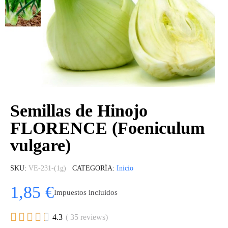
Semillas de Hinojo
FLORENCE (Foeniculum
vulgare)
SKU
VE-231-(1g)
CATEGORÍA
Inicio
1,85 €
Impuestos incluidos





4.3
( 35 reviews)