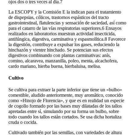
ojos dos o tres veces al día.7
La ESCOPY y la Comisión E la indican para el tratamiento
de dispepsias, cólicos, trastornos espásticos del tracto
gastrointestinal, flatulencias y sensación de saciedad, así como
para el catarro de las vías respiratorias superiores.6 Ensayos
realizados en laboratorios muestran actividad insecticida,
antifúngica, digestiva, carminativa y espasmolítica.8 Favorece
la digestión, contribuye a expulsar los gases, reduciendo la
hinchazón y vientre hinchado. Se potencian sus efectos
digestivos combinando con plantas carminativas: anís,
comino, alcaravea, manzanilla, poleo, menta, alcachofera,
cardo mariano, hierba buena, hierbaluisa, melisa.
Cultivo
Se cultiva para extraer la parte inferior que tiene un «bulbo»
comestible, aludido anteriormente, muy aromático, conocido
como «Hinojo de Florencia», y que es en realidad un especie
de cogollo formado por las bases muy dilatadas de los tallos
apretadas entre sí, simulando por su forma un bulbo, sobre
todo cuando los tallos están cortados. Se usa dicha hortaliza
cruda o cocida.
Cultivado también por las semillas, con variedades de altura