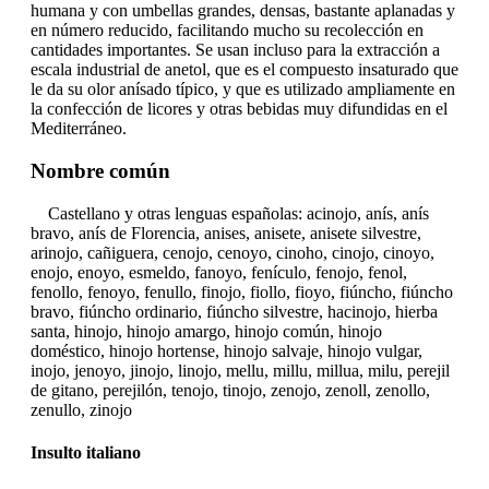
humana y con umbellas grandes, densas, bastante aplanadas y
en número reducido, facilitando mucho su recolección en
cantidades importantes. Se usan incluso para la extracción a
escala industrial de anetol, que es el compuesto insaturado que
le da su olor anísado típico, y que es utilizado ampliamente en
la confección de licores y otras bebidas muy difundidas en el
Mediterráneo.
Nombre común
Castellano y otras lenguas españolas: acinojo, anís, anís
bravo, anís de Florencia, anises, anisete, anisete silvestre,
arinojo, cañiguera, cenojo, cenoyo, cinoho, cinojo, cinoyo,
enojo, enoyo, esmeldo, fanoyo, fenículo, fenojo, fenol,
fenollo, fenoyo, fenullo, finojo, fiollo, fioyo, fiúncho, fiúncho
bravo, fiúncho ordinario, fiúncho silvestre, hacinojo, hierba
santa, hinojo, hinojo amargo, hinojo común, hinojo
doméstico, hinojo hortense, hinojo salvaje, hinojo vulgar,
inojo, jenoyo, jinojo, linojo, mellu, millu, millua, milu, perejil
de gitano, perejilón, tenojo, tinojo, zenojo, zenoll, zenollo,
zenullo, zinojo
Insulto italiano