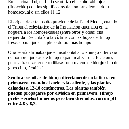
En la actualidad, en Italia se utiliza el insulto «hinojo»
(finocchio) con los significados de hombre afeminado u
homosexual o sin ellos.11 12
El origen de este insulto proviene de la Edad Media, cuando
el Tribunal eclesiástico de la Inquisición quemaba en la
hoguera a los homosexuales (entre otros y otras)[cita
requerida]. Se cubría a la víctima con las hojas del hinojo
frescas para que el suplicio durara más tiempo.
Otra teoría afirmaba que el insulto italiano «hinojo» derivara
de hombre que cae de hinojos (para realizar una felación),
pero la frase «caer de rodillas» no proviene de hinojo sino de
ginocchio, "rodilla".
Sembrar semillas de hinojo directamente en la tierra en
primavera, cuando el suelo está caliente, y las plantas
delgadas a 12-18 centímetros. Las plantas también
pueden propagarse por división en primavera. Hinojo
prefiere suelos húmedos pero bien drenados, con un pH
entre 4,8 y 8,2.