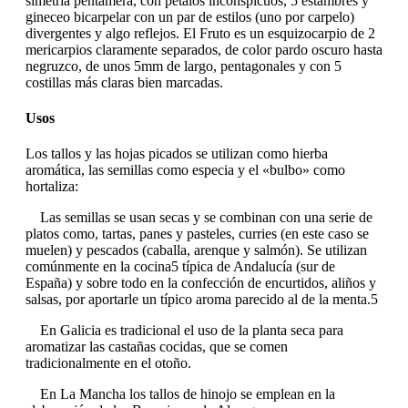
simetría pentámera, con pétalos inconspicuos, 5 estambres y
gineceo bicarpelar con un par de estilos (uno por carpelo)
divergentes y algo reflejos. El Fruto es un esquizocarpio de 2
mericarpios claramente separados, de color pardo oscuro hasta
negruzco, de unos 5mm de largo, pentagonales y con 5
costillas más claras bien marcadas.
Usos
Los tallos y las hojas picados se utilizan como hierba
aromática, las semillas como especia y el «bulbo» como
hortaliza:
Las semillas se usan secas y se combinan con una serie de
platos como, tartas, panes y pasteles, curries (en este caso se
muelen) y pescados (caballa, arenque y salmón). Se utilizan
comúnmente en la cocina5 típica de Andalucía (sur de
España) y sobre todo en la confección de encurtidos, aliños y
salsas, por aportarle un típico aroma parecido al de la menta.5
En Galicia es tradicional el uso de la planta seca para
aromatizar las castañas cocidas, que se comen
tradicionalmente en el otoño.
En La Mancha los tallos de hinojo se emplean en la