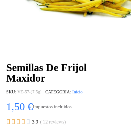
Semillas De Frijol
Maxidor
SKU
VE-57-(7.5g)
CATEGORÍA
Inicio
1,50 €
Impuestos incluidos





3.9
( 12 reviews)