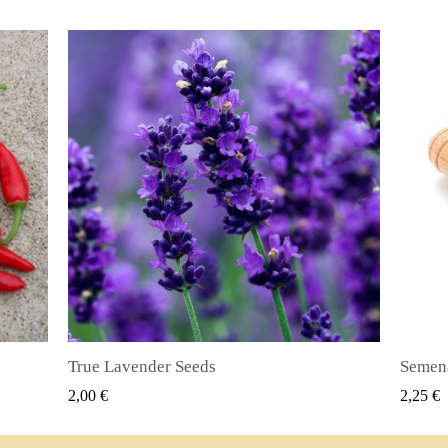
Semena nového koření (Pimenta dioica)
RYCHLÝ NÁHLED
2,25 €
2,50 €