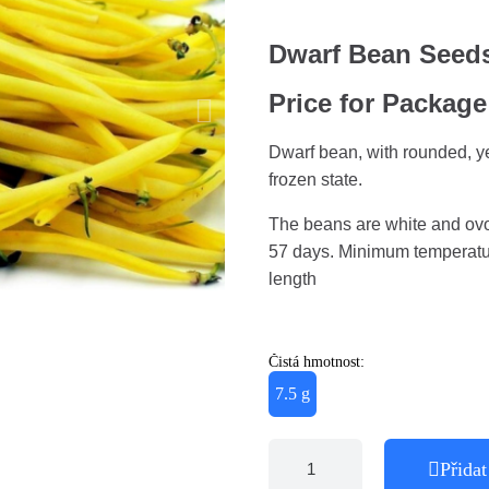
Dwarf Bean Seeds
Price for Package
Dwarf bean, with rounded, ye
frozen state.
The beans are white and ovoi
57 days. Minimum temperatur
length
Čistá hmotnost:
7.5 g
Přidat