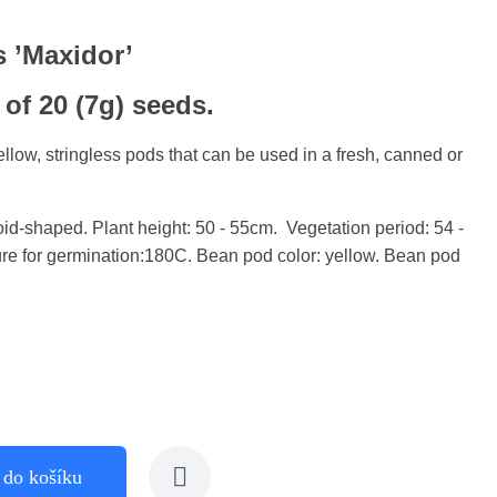
 ’Maxidor’
 of 20 (7g) seeds.
llow, stringless pods that can be used in a fresh, canned or
d-shaped. Plant height: 50 - 55cm. Vegetation period: 54 -
e for germination:180C. Bean pod color: yellow. Bean pod
 do košíku