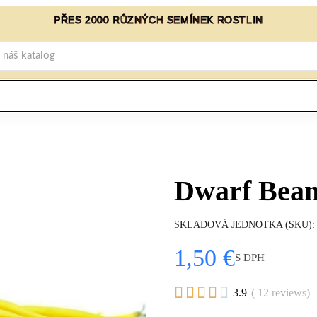
PŘES 2000 RŮZNÝCH SEMÍNEK ROSTLIN
Dwarf Bean
SKLADOVÁ JEDNOTKA (SKU)
1,50 €
S DPH





3.9
( 12 reviews)