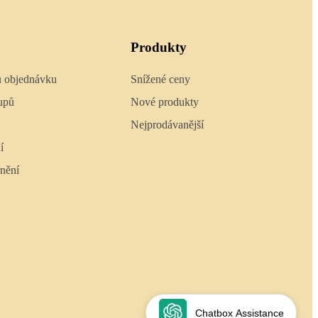
Produkty
u objednávku
Snížené ceny
upů
Nové produkty
Nejprodávanější
í
nění
Chatbox Assistance