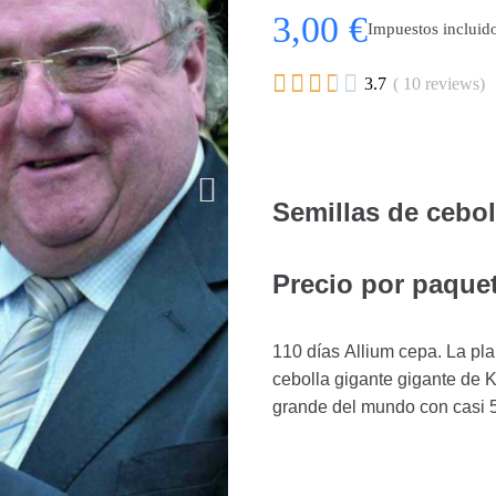
3,00 €
Impuestos incluid





3.7
( 10 reviews)
Semillas de cebo
Precio por paquet
110 días Allium cepa. La pla
cebolla gigante gigante de 
grande del mundo con casi 