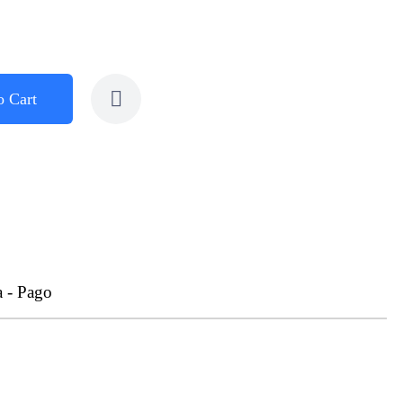
o Cart
a - Pago