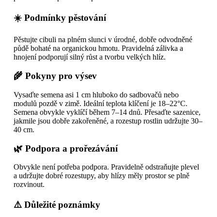
☀️ Podmínky pěstování
Pěstujte cibuli na plném slunci v úrodné, dobře odvodněné
půdě bohaté na organickou hmotu. Pravidelná zálivka a
hnojení podporují silný růst a tvorbu velkých hlíz.
🌾 Pokyny pro výsev
Vysaďte semena asi 1 cm hluboko do sadbovačů nebo
modulů pozdě v zimě. Ideální teplota klíčení je 18–22°C.
Semena obvykle vyklíčí během 7–14 dnů. Přesaďte sazenice,
jakmile jsou dobře zakořeněné, a rozestup rostlin udržujte 30–
40 cm.
🌿 Podpora a prořezávání
Obvykle není potřeba podpora. Pravidelně odstraňujte plevel
a udržujte dobré rozestupy, aby hlízy měly prostor se plně
rozvinout.
⚠️ Důležité poznámky