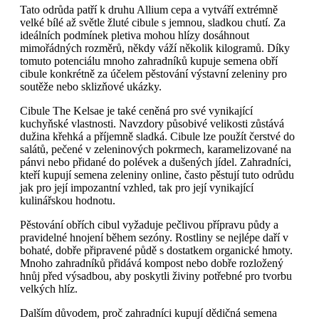
Tato odrůda patří k druhu Allium cepa a vytváří extrémně
velké bílé až světle žluté cibule s jemnou, sladkou chutí. Za
ideálních podmínek pletiva mohou hlízy dosáhnout
mimořádných rozměrů, někdy váží několik kilogramů. Díky
tomuto potenciálu mnoho zahradníků kupuje semena obří
cibule konkrétně za účelem pěstování výstavní zeleniny pro
soutěže nebo sklizňové ukázky.
Cibule The Kelsae je také ceněná pro své vynikající
kuchyňské vlastnosti. Navzdory působivé velikosti zůstává
dužina křehká a příjemně sladká. Cibule lze použít čerstvé do
salátů, pečené v zeleninových pokrmech, karamelizované na
pánvi nebo přidané do polévek a dušených jídel. Zahradníci,
kteří kupují semena zeleniny online, často pěstují tuto odrůdu
jak pro její impozantní vzhled, tak pro její vynikající
kulinářskou hodnotu.
Pěstování obřích cibul vyžaduje pečlivou přípravu půdy a
pravidelné hnojení během sezóny. Rostliny se nejlépe daří v
bohaté, dobře připravené půdě s dostatkem organické hmoty.
Mnoho zahradníků přidává kompost nebo dobře rozložený
hnůj před výsadbou, aby poskytli živiny potřebné pro tvorbu
velkých hlíz.
Dalším důvodem, proč zahradníci kupují dědičná semena