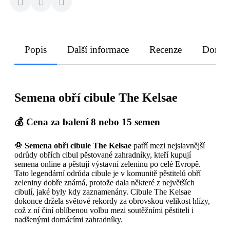
Popis
Další informace
Recenze
Doruče
Semena obří cibule The Kelsae
💰 Cena za balení 8 nebo 15 semen
🧅
Semena obří cibule The Kelsae
patří mezi nejslavnější
odrůdy obřích cibul pěstované zahradníky, kteří kupují
semena online a pěstují výstavní zeleninu po celé Evropě.
Tato legendární odrůda cibule je v komunitě pěstitelů obří
zeleniny dobře známá, protože dala některé z největších
cibulí, jaké byly kdy zaznamenány. Cibule The Kelsae
dokonce držela světové rekordy za obrovskou velikost hlízy,
což z ní činí oblíbenou volbu mezi soutěžními pěstiteli i
nadšenými domácími zahradníky.