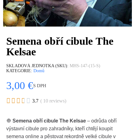
Semena obří cibule The
Kelsae
SKLADOVÁ JEDNOTKA (SKU)
MHS-147-(15-S)
KATEGORIE
Domů
3,00 €
S DPH





3.7
( 10 reviews)
🧅
Semena obří cibule The Kelsae
– odrůda obří
výstavní cibule pro zahradníky, kteří chtějí koupit
semena online a pěstovat rekordně velké cibule v