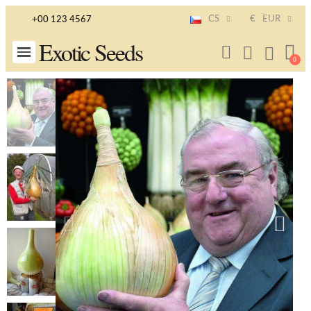
CS
€
EUR
+00 123 4567
Exotic Seeds