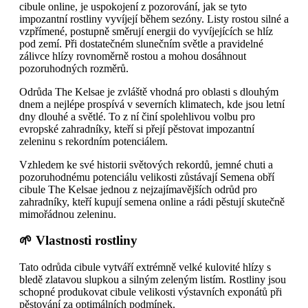
cibule online, je uspokojení z pozorování, jak se tyto
impozantní rostliny vyvíjejí během sezóny. Listy rostou silné a
vzpřímené, postupně směrují energii do vyvíjejících se hlíz
pod zemí. Při dostatečném slunečním světle a pravidelné
zálivce hlízy rovnoměrně rostou a mohou dosáhnout
pozoruhodných rozměrů.
Odrůda The Kelsae je zvláště vhodná pro oblasti s dlouhým
dnem a nejlépe prospívá v severních klimatech, kde jsou letní
dny dlouhé a světlé. To z ní činí spolehlivou volbu pro
evropské zahradníky, kteří si přejí pěstovat impozantní
zeleninu s rekordním potenciálem.
Vzhledem ke své historii světových rekordů, jemné chuti a
pozoruhodnému potenciálu velikosti zůstávají Semena obří
cibule The Kelsae jednou z nejzajímavějších odrůd pro
zahradníky, kteří kupují semena online a rádi pěstují skutečně
mimořádnou zeleninu.
🌱 Vlastnosti rostliny
Tato odrůda cibule vytváří extrémně velké kulovité hlízy s
bledě zlatavou slupkou a silným zeleným listím. Rostliny jsou
schopné produkovat cibule velikosti výstavních exponátů při
pěstování za optimálních podmínek.