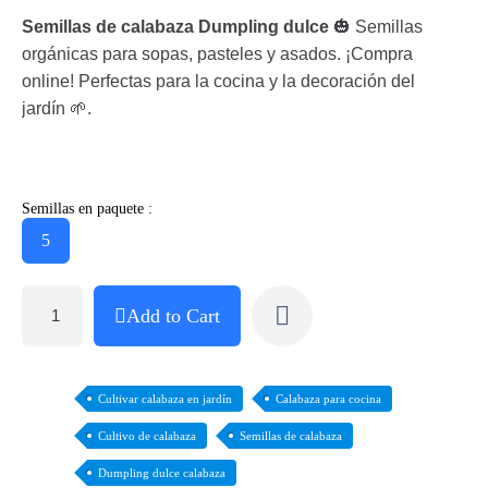
Semillas de calabaza Dumpling dulce
🎃 Semillas
orgánicas para sopas, pasteles y asados. ¡Compra
online! Perfectas para la cocina y la decoración del
jardín 🌱.
Semillas en paquete :
5
Add to Cart
Cultivar calabaza en jardín
Calabaza para cocina
Cultivo de calabaza
Semillas de calabaza
Dumpling dulce calabaza