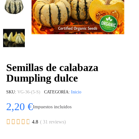
Semillas de calabaza
Dumpling dulce
SKU
VG-36-(5-S)
CATEGORÍA
Inicio
2,20 €
Impuestos incluidos





4.8
( 31 reviews)