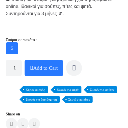
online. Ιδανικοί για σούπες, πίτες και ψητά.
Συντηρούνται για 3 μήνες 🍂.
Σπόροι σε πακέτο :
5
Add to Cart
Κήπος σκουός.
Σκουός για ψητά
Σκουός για σούπες
Σκουός για διακόσμηση
Σκουός για πίτες
Share on