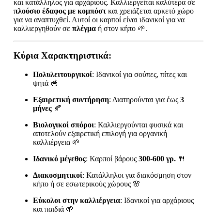
και κατάλληλος για αρχάριους. Καλλιεργείται καλύτερα σε
πλούσιο έδαφος με κομπόστ
και χρειάζεται αρκετό χώρο
για να αναπτυχθεί. Αυτοί οι καρποί είναι ιδανικοί για να
καλλιεργηθούν σε
πλέγμα
ή στον κήπο 🌱.
Κύρια Χαρακτηριστικά:
Πολυλειτουργικοί
: Ιδανικοί για σούπες, πίτες και
ψητά 🥣
Εξαιρετική συντήρηση
: Διατηρούνται για έως
3
μήνες
🍂
Βιολογικοί σπόροι
: Καλλιεργούνται φυσικά και
αποτελούν εξαιρετική επιλογή για οργανική
καλλιέργεια 🌱
Ιδανικό μέγεθος
: Καρποί βάρους
300-600 γρ.
🍴
Διακοσμητικοί
: Κατάλληλοι για διακόσμηση στον
κήπο ή σε εσωτερικούς χώρους 🌸
Εύκολοι στην καλλιέργεια
: Ιδανικοί για αρχάριους
και παιδιά 🌱