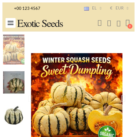
EL
€
EUR
+00 123 4567
Exotic Seeds