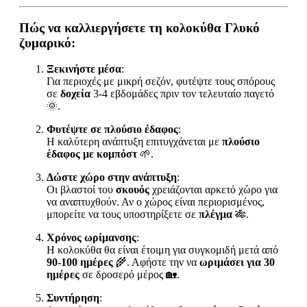
Πώς να καλλιεργήσετε τη κολοκύθα Γλυκό
ζυμαρικό:
Ξεκινήστε μέσα
:
Για περιοχές με μικρή σεζόν, φυτέψτε τους σπόρους
σε
δοχεία
3-4 εβδομάδες πριν τον τελευταίο παγετό
🌞.
Φυτέψτε σε πλούσιο έδαφος
:
Η καλύτερη ανάπτυξη επιτυγχάνεται με
πλούσιο
έδαφος με κομπόστ
🌱.
Δώστε χώρο στην ανάπτυξη
:
Οι βλαστοί του
σκουός
χρειάζονται αρκετό χώρο για
να αναπτυχθούν. Αν ο χώρος είναι περιορισμένος,
μπορείτε να τους υποστηρίξετε σε
πλέγμα
🎋.
Χρόνος ωρίμανσης
:
Η κολοκύθα θα είναι έτοιμη για συγκομιδή μετά από
90-100 ημέρες
🌾. Αφήστε την να
ωριμάσει για 30
ημέρες
σε δροσερό μέρος 🏡.
Συντήρηση
: