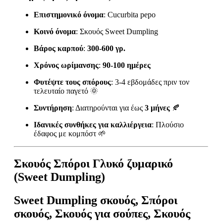
Επιστημονικό όνομα
: Cucurbita pepo
Κοινό όνομα
: Σκουός Sweet Dumpling
Βάρος καρπού
:
300-600 γρ.
Χρόνος ωρίμανσης
:
90-100 ημέρες
Φυτέψτε τους σπόρους
: 3-4 εβδομάδες πριν τον
τελευταίο παγετό 🌞
Συντήρηση
: Διατηρούνται για έως
3 μήνες
🍂
Ιδανικές συνθήκες για καλλιέργεια
: Πλούσιο
έδαφος με κομπόστ 🌱
Σκουός Σπόροι Γλυκό ζυμαρικό
(Sweet Dumpling)
Sweet Dumpling σκουός, Σπόροι
σκουός, Σκουός για σούπες, Σκουός