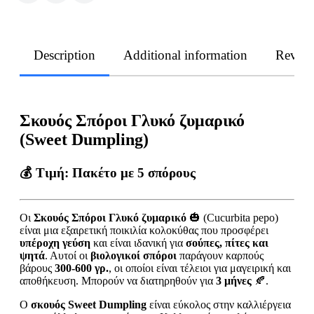
Description
Additional information
Revie
Σκουός Σπόροι Γλυκό ζυμαρικό
(Sweet Dumpling)
💰 Τιμή: Πακέτο με 5 σπόρους
Οι
Σκουός Σπόροι Γλυκό ζυμαρικό
🎃 (Cucurbita pepo)
είναι μια εξαιρετική ποικιλία κολοκύθας που προσφέρει
υπέροχη γεύση
και είναι ιδανική για
σούπες, πίτες και
ψητά
. Αυτοί οι
βιολογικοί σπόροι
παράγουν καρπούς
βάρους
300-600 γρ.
, οι οποίοι είναι τέλειοι για μαγειρική και
αποθήκευση. Μπορούν να διατηρηθούν για
3 μήνες
🍂.
Ο
σκουός Sweet Dumpling
είναι εύκολος στην καλλιέργεια