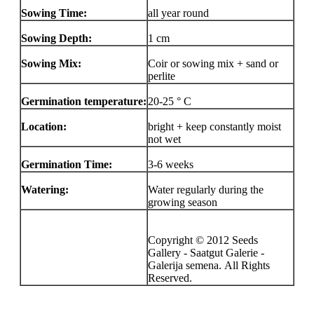
Sowing Time:
all year round
Sowing Depth:
1 cm
Sowing Mix:
Coir or sowing mix + sand or
perlite
Germination temperature:
20-25 ° C
Location:
bright + keep constantly moist
not wet
Germination Time:
3-6 weeks
Watering:
Water regularly during the
growing season
Copyright © 2012 Seeds
Gallery - Saatgut Galerie -
Galerija semena. All Rights
Reserved.