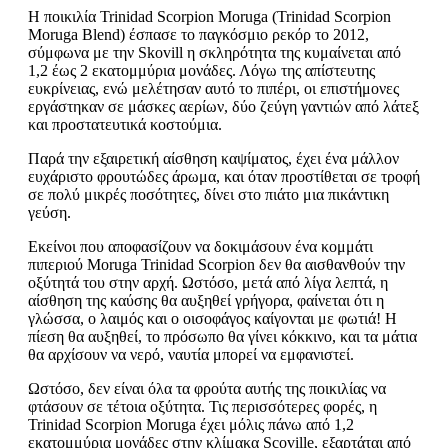
Η ποικιλία Trinidad Scorpion Moruga (Trinidad Scorpion
Moruga Blend) έσπασε το παγκόσμιο ρεκόρ το 2012,
σύμφωνα με την Skovill η σκληρότητα της κυμαίνεται από
1,2 έως 2 εκατομμύρια μονάδες. Λόγω της απίστευτης
ευκρίνειας, ενώ μελέτησαν αυτό το πιπέρι, οι επιστήμονες
εργάστηκαν σε μάσκες αερίων, δύο ζεύγη γαντιών από λάτεξ
και προστατευτικά κοστούμια.
Παρά την εξαιρετική αίσθηση καψίματος, έχει ένα μάλλον
ευχάριστο φρουτώδες άρωμα, και όταν προστίθεται σε τροφή
σε πολύ μικρές ποσότητες, δίνει στο πιάτο μια πικάντικη
γεύση.
Εκείνοι που αποφασίζουν να δοκιμάσουν ένα κομμάτι
πιπεριού Moruga Trinidad Scorpion δεν θα αισθανθούν την
οξύτητά του στην αρχή. Ωστόσο, μετά από λίγα λεπτά, η
αίσθηση της καύσης θα αυξηθεί γρήγορα, φαίνεται ότι η
γλώσσα, ο λαιμός και ο οισοφάγος καίγονται με φωτιά! Η
πίεση θα αυξηθεί, το πρόσωπο θα γίνει κόκκινο, και τα μάτια
θα αρχίσουν να νερό, ναυτία μπορεί να εμφανιστεί.
Ωστόσο, δεν είναι όλα τα φρούτα αυτής της ποικιλίας να
φτάσουν σε τέτοια οξύτητα. Τις περισσότερες φορές, η
Trinidad Scorpion Moruga έχει μόλις πάνω από 1,2
εκατομμύρια μονάδες στην κλίμακα Scoville, εξαρτάται από