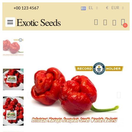
EL
€
EUR
+00 123 4567
Exotic Seeds