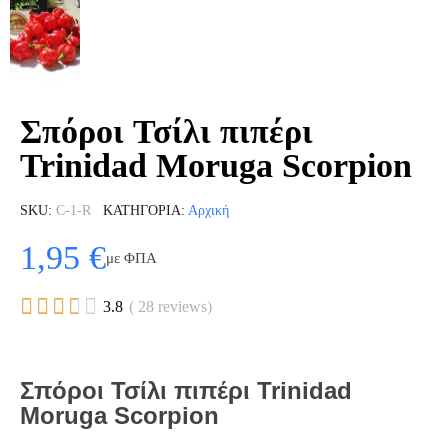
Σπόροι Τσίλι πιπέρι
Trinidad Moruga Scorpion
SKU
C-1-R
ΚΑΤΗΓΟΡΊΑ
Αρχική
1,95 €
με ΦΠΑ





3.8
( 28 reviews)
Σπόροι Τσίλι πιπέρι Trinidad
Moruga Scorpion