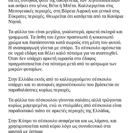
διετές συνήθως φυτό της οικογένειας των Χηνοποδιοειδών
και ανήκει στο γένος Βέτα ή Μπέτα. Καλλιεργείται στις
Μεσογειακές περιοχές, στη Βόρεια Αφρική και γενικά στις
Εύκρατες περιοχές. Θεωρείται ότι κατάγεται από τα Κανάρια
Νησιά.
Τα φύλλα του είναι μεγάλα, γυαλιστερά, αρκετά σκληρά και
γραμμωτά. Τα άνθη του έχουν πρασινωπό ή κοκκινωπό
χρώμα και διατάσσονται κατά σωρούς στη μέση του φυτού.
Η αναπαραγωγή γίνεται με σπόρο. Το σέσκουλο αρέσκεται
σε υγρά εδάφη και θέλει καλό πότισμα για να αναπτυχθεί.
Όταν δεν υπάρχει αρκετή υγρασία στο έδαφος
πραγματοποιείται ένα πότισμα μετά από το φύτρωμα των
μικρών φυταρίων.
Στην Ελλάδα εκτός από το καλλιεργούμενο σέσκουλο
υπάρχει και το αυτοφυές αγριοσέσκουλο που βρίσκεται σε
παραθαλάσσιες κυρίως περιοχές.
Τα φύλλα του σέσκουλου γίνονται σαλάτες αλλά τρώγονται
κυρίως μαγειρεμένα, ενώ οι ντολμάδες από σέσκουλα είναι
παραδοσιακό πιάτο σε αρκετές περιοχές της Ελλάδας.
Στην Κύπρο το σέσκουλο αναφέρεται και ως λάχανο, και
χρησιμοποιείται κατά κύριο λόγο ως συνοδευτικό στα
φαγητά με όσπρια