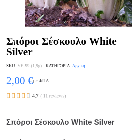
Σπόροι Σέσκουλο White
Silver
SKU
VE-99-(1,9g)
ΚΑΤΗΓΟΡΊΑ
Αρχική
2,00 €
με ΦΠΑ





4.7
( 11 reviews)
Σπόροι Σέσκουλο White Silver