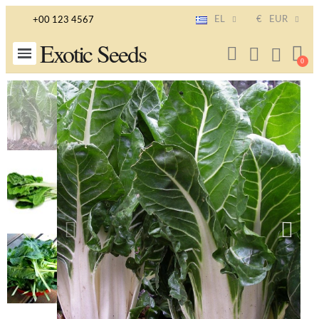
EL
€
EUR
+00 123 4567
Exotic Seeds