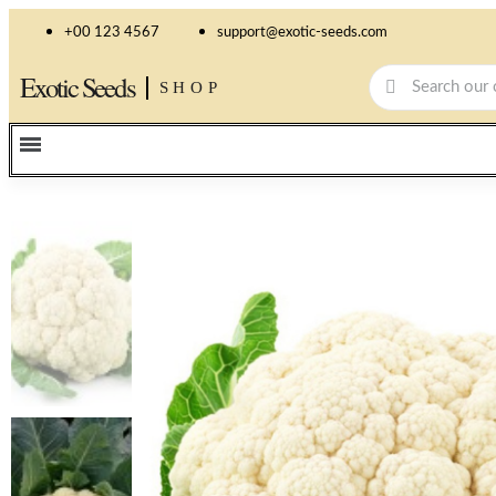
+00 123 4567
support@exotic-seeds.com
Exotic Seeds
SHOP