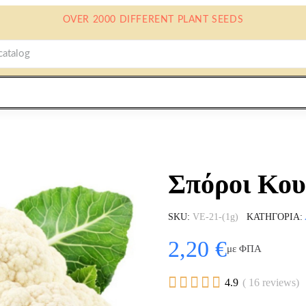
OVER 2000 DIFFERENT PLANT SEEDS
Σπόροι Κου
SKU
VE-21-(1g)
ΚΑΤΗΓΟΡΊΑ
2,20 €
με ΦΠΑ





4.9
( 16 reviews)