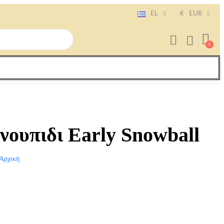
EL
€
EUR
νουπιδι Early Snowball
Αρχική