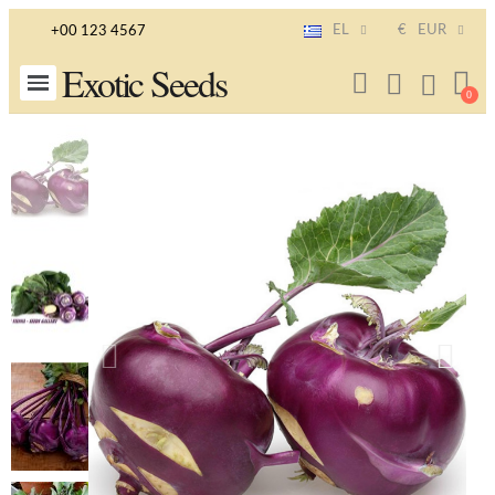
EL
€
EUR
+00 123 4567
Exotic Seeds