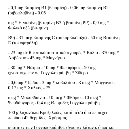
- 0,1 mg βιταμίνη Β1 (θειαμίνη) - 0,06 mg βιταμίνη Β2
(ριβοφλαβίνη) - 0.05
mg * Η νιασίνη (βιταμίνη Β3 ή βιταμίνη PP) - 0,9 mg *
Φολικό οξύ (βιταμίνη
B9) - 31 mcg βιταμίνης C (ασκορβικό οξύ) - 50 mg Βιταμίνη
Ε (τοκοφερόλη)
- 23 mg σε θρεπτικά συστατικά σγουρές * Κάλιο - 370 mg *
Ασβέστιο - 45 mg * Μαγνήσιο
- 30 mg * Νάτριο - 10 mg * Φωσφόρος - 50 mg
ιχνοστοιχείων σε Γογγυλοκράμβη * Σίδερο
- 0,6 mg * Ιώδιο - 3 mg * κοβαλτίου - 3 mcg * Μαγγάνιο -
0,17 mg * Χαλκός - 75
mcg * Μολυβδαίνιο - 10 mcg * Φθόριο - 10 mcg *
Ψευδάργυρος - 0,4 mg Θερμίδες Γογγυλοκράμβη
100 g λαχανάκια Βρυξελλών, κατά μέσο όρο περιέχει
περίπου 42 θερμίδες. Χρήσιμος
ιδιότητες των Γογγυλοκράμβες σγουρές λάχανο, όπως και