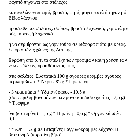
φαγητό πηγαίνει στο στέλεχος
καταναλώνονται ωμά, βραστά, ψητά, μαγειρευτά ή τηγανητό.
Είδος λάχανου
προστεθεί σε σαλάτες, σούπες, βραστά λαχανικά, γεμιστά με
ρύζι, κρέας ή λαχανικά
ή να σερβίρονται ως γαρνιτούρα σε διάφορα πιάτα με κρέας.
Σε ορισμένες χώρες της Δυτικής
Ευρώπη από ό, τι τα στελέχη των τροφίμων και η χρήση των
νέων φύλλων, προσθέτοντας τους
στις σαλάτες. Συστατικά 100 g σγουρές κράμβες σγουρές
περιλαμβάνει: * Νερό - 85 g * Πρωτεΐνη
- 3 γραμμάρια * Υδατάνθρακες - 10,5 g
(συμπεριλαμβανομένων των μονο-και δισακχαρίτες - 7,5 g)
* Τρόφιμα
ίνα (κυτταρίνη) - 1,5 g * Πηκτίνη - 0,6 g * Οργανικά οξέα -
0,1
r * Ash - 1,2 g σε Βιταμίνες Γογγυλοκράμβες λάχανο: Η
βιταμίνη Α (καροτίνη βήτα)