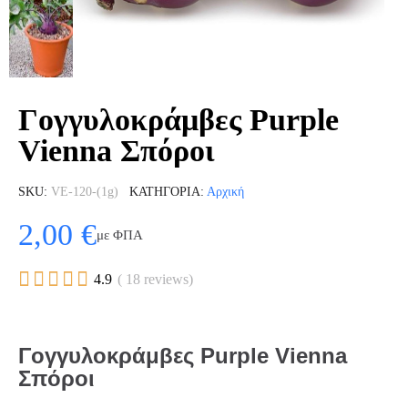
Γογγυλοκράμβες Purple
Vienna Σπόροι
SKU
VE-120-(1g)
ΚΑΤΗΓΟΡΊΑ
Αρχική
2,00 €
με ΦΠΑ





4.9
( 18 reviews)
Γογγυλοκράμβες Purple Vienna
Σπόροι