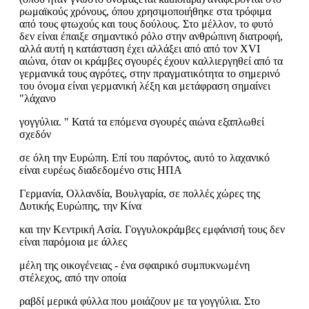
ρωμαϊκούς χρόνους, όπου χρησιμοποιήθηκε στα τρόφιμα
από τους φτωχούς και τους δούλους. Στο μέλλον, το φυτό
δεν είναι έπαιξε σημαντικό ρόλο στην ανθρώπινη διατροφή,
αλλά αυτή η κατάσταση έχει αλλάξει από από τον XVI
αιώνα, όταν οι κράμβες σγουρές έχουν καλλιεργηθεί από τα
γερμανικά τους αγρότες, στην πραγματικότητα το σημερινό
του όνομα είναι γερμανική λέξη και μετάφραση σημαίνει
"λάχανο
γογγύλια. " Κατά τα επόμενα σγουρές αιώνα εξαπλωθεί
σχεδόν
σε όλη την Ευρώπη. Επί του παρόντος, αυτό το λαχανικό
είναι ευρέως διαδεδομένο στις ΗΠΑ
Γερμανία, Ολλανδία, Βουλγαρία, σε πολλές χώρες της
Δυτικής Ευρώπης, την Κίνα
και την Κεντρική Ασία. Γογγυλοκράμβες εμφάνισή τους δεν
είναι παρόμοια με άλλες
μέλη της οικογένειας - ένα σφαιρικό συμπυκνωμένη
στέλεχος, από την οποία
ραβδί μερικά φύλλα που μοιάζουν με τα γογγύλια. Στο