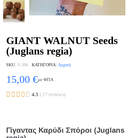
GIANT WALNUT Seeds
(Juglans regia)
SKU
V-206
ΚΑΤΗΓΟΡΊΑ
Αρχική
15,00 €
με ΦΠΑ





4.3
( 17 reviews)
Γίγαντας Καρύδι Σπόροι (Juglans
regia)