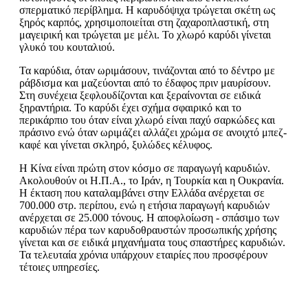
σπερματικό περίβλημα. Η καρυδόψιχα τρώγεται σκέτη ως
ξηρός καρπός, χρησιμοποιείται στη ζαχαροπλαστική, στη
μαγειρική και τρώγεται με μέλι. Το χλωρό καρύδι γίνεται
γλυκό του κουταλιού.
Τα καρύδια, όταν ωριμάσουν, τινάζονται από το δέντρο με
ράβδισμα και μαζεύονται από το έδαφος πριν μαυρίσουν.
Στη συνέχεια ξεφλουδίζονται και ξεραίνονται σε ειδικά
ξηραντήρια. Το καρύδι έχει σχήμα σφαιρικό και το
περικάρπιο του όταν είναι χλωρό είναι παχύ σαρκώδες και
πράσινο ενώ όταν ωριμάζει αλλάζει χρώμα σε ανοιχτό μπεζ-
καφέ και γίνεται σκληρό, ξυλώδες κέλυφος.
Η Κίνα είναι πρώτη στον κόσμο σε παραγωγή καρυδιών.
Ακολουθούν οι Η.Π.Α., το Ιράν, η Τουρκία και η Ουκρανία.
Η έκταση που καταλαμβάνει στην Ελλάδα ανέρχεται σε
700.000 στρ. περίπου, ενώ η ετήσια παραγωγή καρυδιών
ανέρχεται σε 25.000 τόνους. Η αποφλοίωση - σπάσιμο των
καρυδιών πέρα των καρυδοθραυστών προσωπικής χρήσης
γίνεται και σε ειδικά μηχανήματα τους σπαστήρες καρυδιών.
Τα τελευταία χρόνια υπάρχουν εταιρίες που προσφέρουν
τέτοιες υπηρεσίες.