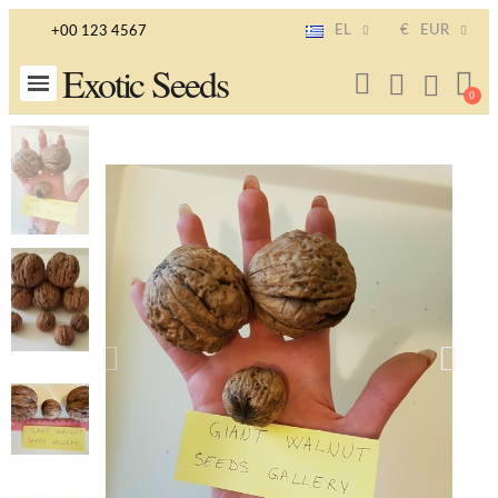
EL
€
EUR
+00 123 4567
Exotic Seeds