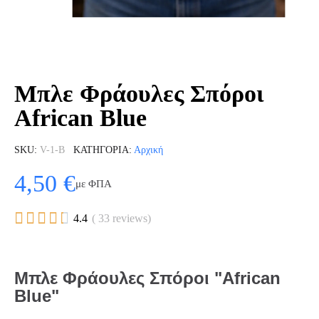
Μπλε Φράουλες Σπόροι
African Blue
SKU
V-1-B
ΚΑΤΗΓΟΡΊΑ
Αρχική
4,50 €
με ΦΠΑ





4.4
( 33 reviews)
Μπλε Φράουλες Σπόροι "African
Blue"