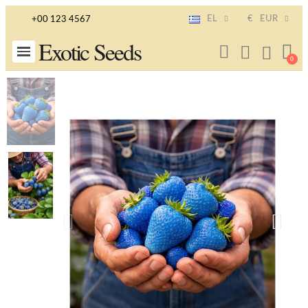
EL
€
EUR
+00 123 4567
Exotic Seeds