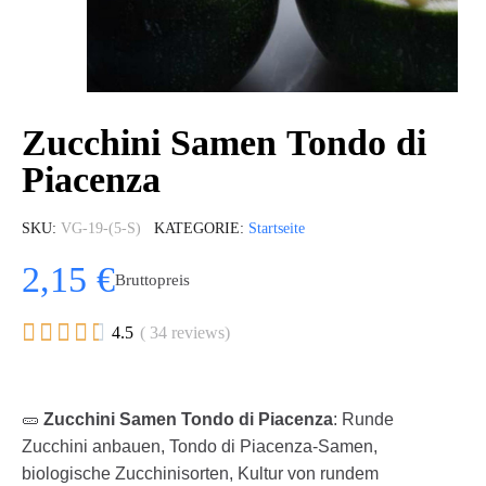
Zucchini Samen Tondo di
Piacenza
SKU
VG-19-(5-S)
KATEGORIE
Startseite
2,15 €
Bruttopreis





4.5
( 34 reviews)
🥒
Zucchini Samen Tondo di Piacenza
: Runde
Zucchini anbauen, Tondo di Piacenza-Samen,
biologische Zucchinisorten, Kultur von rundem