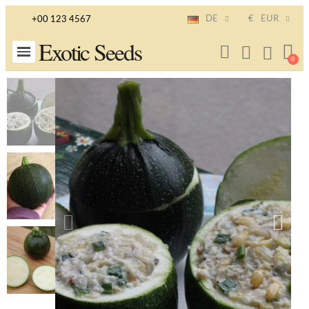
DE
€
EUR
+00 123 4567
Exotic Seeds