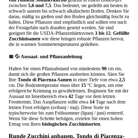
zwischen
5,6 und 7,5
. Das bedeutet, sie gedeiht am besten in
schwach saurem bis schwach alkalischem Boden. Denken Sie
daran, mäßig zu gießen und den Boden gleichmäßig feucht zu
halten. Diese Pflanzen sind empfindlich und sollten erst nach
der Frostgefahr nach draußen gesetzt werden. Sie sind
geeignet für die USDA-Pflanzenhärtezonen
3 bis 12
.
Gefüllte
Zucchinisamen
wie diese bringen robuste Pflanzen hervor,
die in warmen Sommertemperaturen gedeihen.
📅 💦 Aussaat- und Pflanzanleitung
Halten Sie einen Pflanzabstand von mindestens
90
cm ein,
damit sich die großen Pflanzen ausbreiten können. Säen Sie
Ihre
Tondo di Piacenza-Samen
in einer Tiefe von etwa
2,5
cm. Die Bodentemperatur muss über
15
°C liegen, um eine
erfolgreiche Keimung zu gewährleisten. Beginnen Sie mit der
Aussaat im Innenbereich etwa
42
Tage vor dem letzten
Frosttermin. Das Auspflanzen sollte etwa
14
Tage nach dem
letzten Frost erfolgen (svibanj / maj). Diese Sorte ist
typischerweise bis zum Frühsommer (lipanj / juni) erntereif.
Wenn Sie diese Schritte befolgen, erzielen Sie einen hohen
Ertrag von Ihren
biologischen Zucchinisorten
.
Runde Zucchini anbauen, Tondo di Piacenza-