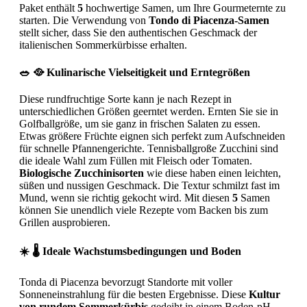
Paket enthält
5
hochwertige Samen, um Ihre Gourmeternte zu
starten. Die Verwendung von
Tondo di Piacenza-Samen
stellt sicher, dass Sie den authentischen Geschmack der
italienischen Sommerkürbisse erhalten.
🥗 🥘 Kulinarische Vielseitigkeit und Erntegrößen
Diese rundfruchtige Sorte kann je nach Rezept in
unterschiedlichen Größen geerntet werden. Ernten Sie sie in
Golfballgröße, um sie ganz in frischen Salaten zu essen.
Etwas größere Früchte eignen sich perfekt zum Aufschneiden
für schnelle Pfannengerichte. Tennisballgroße Zucchini sind
die ideale Wahl zum Füllen mit Fleisch oder Tomaten.
Biologische Zucchinisorten
wie diese haben einen leichten,
süßen und nussigen Geschmack. Die Textur schmilzt fast im
Mund, wenn sie richtig gekocht wird. Mit diesen
5
Samen
können Sie unendlich viele Rezepte vom Backen bis zum
Grillen ausprobieren.
☀️ 🌡️ Ideale Wachstumsbedingungen und Boden
Tonda di Piacenza bevorzugt Standorte mit voller
Sonneneinstrahlung für die besten Ergebnisse. Diese
Kultur
von rundem Sommerkürbis
gedeiht in einem Boden-pH