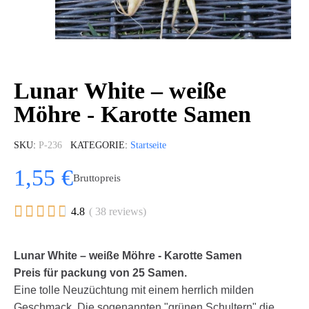
Lunar White – weiße
Möhre - Karotte Samen
SKU
P-236
KATEGORIE
Startseite
1,55 €
Bruttopreis





4.8
( 38 reviews)
Lunar White – weiße Möhre - Karotte Samen
Preis für packung von 25 Samen.
Eine tolle Neuzüchtung mit einem herrlich milden
Geschmack. Die sogenannten "grünen Schultern" die