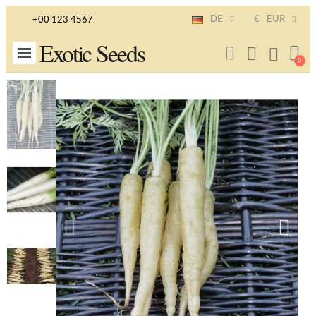
DE
€
EUR
+00 123 4567
Exotic Seeds