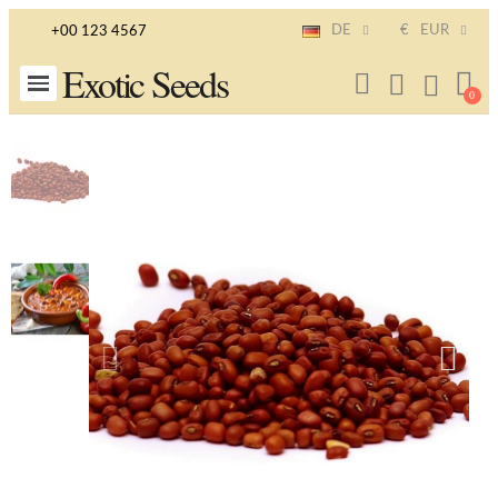
DE
€
EUR
+00 123 4567
Exotic Seeds