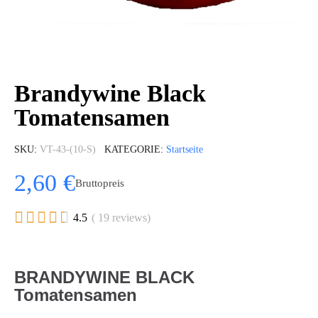
Brandywine Black
Tomatensamen
SKU
VT-43-(10-S)
KATEGORIE
Startseite
2,60 €
Bruttopreis





4.5
( 19 reviews)
BRANDYWINE BLACK
Tomatensamen