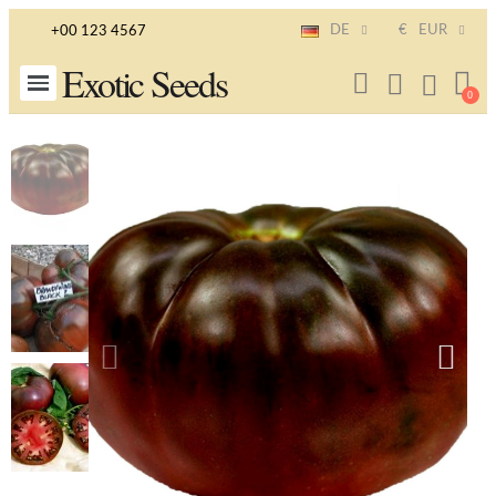
DE
€
EUR
+00 123 4567
Exotic Seeds