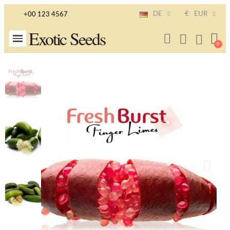
DE
€
EUR
+00 123 4567
Exotic Seeds