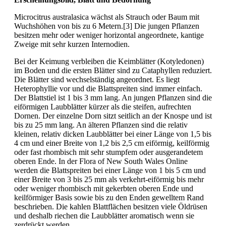
Microcitrus australasica wächst als Strauch oder Baum mit
Wuchshöhen von bis zu 6 Metern.[3] Die jungen Pflanzen
besitzen mehr oder weniger horizontal angeordnete, kantige
Zweige mit sehr kurzen Internodien.
Bei der Keimung verbleiben die Keimblätter (Kotyledonen)
im Boden und die ersten Blätter sind zu Cataphyllen reduziert.
Die Blätter sind wechselständig angeordnet. Es liegt
Heterophyllie vor und die Blattspreiten sind immer einfach.
Der Blattstiel ist 1 bis 3 mm lang. An jungen Pflanzen sind die
eiförmigen Laubblätter kürzer als die steifen, aufrechten
Dornen. Der einzelne Dorn sitzt seitlich an der Knospe und ist
bis zu 25 mm lang. An älteren Pflanzen sind die relativ
kleinen, relativ dicken Laubblätter bei einer Länge von 1,5 bis
4 cm und einer Breite von 1,2 bis 2,5 cm eiförmig, keilförmig
oder fast rhombisch mit sehr stumpfem oder ausgerandetem
oberen Ende. In der Flora of New South Wales Online
werden die Blattspreiten bei einer Länge von 1 bis 5 cm und
einer Breite von 3 bis 25 mm als verkehrt-eiförmig bis mehr
oder weniger rhombisch mit gekerbten oberen Ende und
keilförmiger Basis sowie bis zu den Enden gewelltem Rand
beschrieben. Die kahlen Blattflächen besitzen viele Öldrüsen
und deshalb riechen die Laubblätter aromatisch wenn sie
zerdrückt werden.