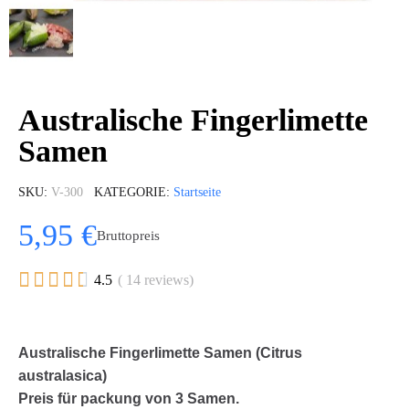
Australische Fingerlimette
Samen
SKU
V-300
KATEGORIE
Startseite
5,95 €
Bruttopreis





4.5
( 14 reviews)
Australische Fingerlimette Samen (Citrus
australasica)
Preis für packung von 3 Samen.