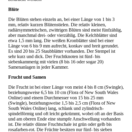
Blüte
Die Blüten stehen einzeln an, bei einer Länge von 1 bis 3
mm, relativ kurzen Blütenstielen. Die relativ kleinen,
radiärsymmetrischen, zwittrigen Blüten sind meist fünfzählig,
aber manchmal drei- oder vierzählig. Die Kelchblätter sind
etwa 1,5 mm lang. Die weißen Kronblätter sind bei einer
Länge von 6 bis 9 mm aufrecht, konkav und breit gerundet.
Es sind 20 bis 25 Staubblätter vorhanden. Der Stempel ist
sehr kurz und dick. Der Fruchtknoten ist fünf- bis
siebenkammerig mit vielen (8 bis 16 oder sogar 20)
Samenanlagen in jeder Kammer.
Frucht und Samen
Die Frucht ist bei einer Länge von meist 4 bis 8 cm (Swingle),
beziehungsweise 6,5 bis 10 cm (Flora of New South Wales
Online) und einem Durchmesser von 15 bis 25 mm
(Swingle), beziehungsweise 1,5 bis 2,5 cm (Flora of New
South Wales Online) lang, schlank und zylindrisch-
spindelförmig und oft leicht gekrümmt, wobei oft an der Basis
und am oberen Ende eine stumpfe Anschwellung vorhanden
ist. Die relativ dünne Fruchtschale ist grün oder gelb bis
rosafarben-rot. Die Früchte besitzen nur fünf- bis sieben