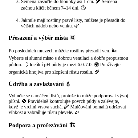
Semena zasaďte do hloubky asi 1 cm. 🌾 Semena
začnou klíčit během 7–14 dní. ⏱️
Jakmile mají rostliny pravé listy, můžete je přesadit do
větších nádob nebo venku. 🌿
Přesazení a výběr místa 🌞
Po posledních mrazech můžete rostliny přesadit ven. 🌬️
Vyberte si slunné místo s dobrou ventilací a dobře propustnou
půdou. 💨 Ideální pH půdy je mezi 6.0-7.0. 🌍 Používejte
organická hnojiva pro zlepšení růstu rostlin. 🌾
Údržba a zavlažování 💧
Vyhněte se namáčení listů, protože to může podporovat vývoj
plísní. 🚫 Pravidelně kontrolujte povrch půdy a zalévejte,
když je vrchní vrstva suchá. 🌾 Mulčování pomáhá udržovat
vlhkost a zabraňuje růstu plevele. 🌿
Podpora a prořezávání 🏗️