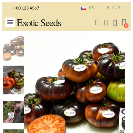
CS
€
EUR
+00 123 4567
Exotic Seeds