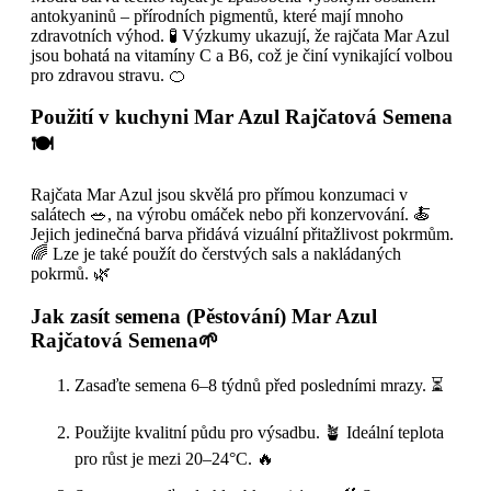
antokyaninů – přírodních pigmentů, které mají mnoho
zdravotních výhod. 🧪 Výzkumy ukazují, že rajčata Mar Azul
jsou bohatá na vitamíny C a B6, což je činí vynikající volbou
pro zdravou stravu. 🍊
Použití v kuchyni Mar Azul Rajčatová Semena
🍽️
Rajčata Mar Azul jsou skvělá pro přímou konzumaci v
salátech 🥗, na výrobu omáček nebo při konzervování. 🍝
Jejich jedinečná barva přidává vizuální přitažlivost pokrmům.
🌈 Lze je také použít do čerstvých sals a nakládaných
pokrmů. 🌿
Jak zasít semena (Pěstování) Mar Azul
Rajčatová Semena🌱
Zasaďte semena 6–8 týdnů před posledními mrazy. ⏳
Použijte kvalitní půdu pro výsadbu. 🪴 Ideální teplota
pro růst je mezi 20–24°C. 🔥