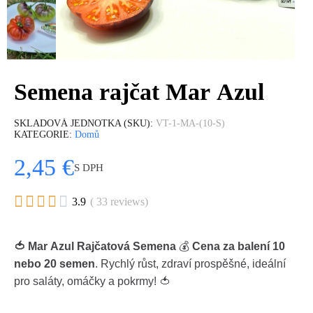
Semena rajčat Mar Azul
SKLADOVÁ JEDNOTKA (SKU)
VT-1-MA-(10-S)
KATEGORIE
Domů
2,45 €
S DPH





3.9
( 33 reviews)
🍅 Mar Azul Rajčatová Semena
💰
Cena za balení 10
nebo 20 semen
. Rychlý růst, zdraví prospěšné, ideální
pro saláty, omáčky a pokrmy! 🍅