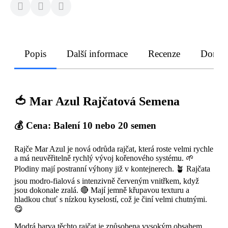
Popis
Další informace
Recenze
Doruče
🍅
Mar Azul Rajčatová Semena
💰 Cena:
Balení 10 nebo 20 semen
Rajče Mar Azul je nová odrůda rajčat, která roste velmi rychle
a má neuvěřitelně rychlý vývoj kořenového systému. 🌱
Plodiny mají postranní výhony již v kontejnerech. 🪴 Rajčata
jsou modro-fialová s intenzivně červeným vnitřkem, když
jsou dokonale zralá. 🔴 Mají jemně křupavou texturu a
hladkou chuť s nízkou kyselostí, což je činí velmi chutnými.
😋
Modrá barva těchto rajčat je způsobena vysokým obsahem