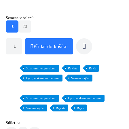
Semena v balení:
10
20
Přidat do košíku
Solanum lycopersicum
Rajčata
Rajče
Lycopersicon esculentum
Semena rajčat
Solanum lycopersicum
Lycopersicon esculentum
Semena rajčat
Rajčata
Rajče
Sdílet na