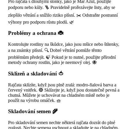
Pro rajčata s dlouhými stonky, jako je Mar Azul, použijte
podporu nebo kůly. 🪜 Pravidelně prořezávejte listy, aby se
zlepšilo větrání a snížilo riziko plísní. ✂️ Odstraňte postranní
výhony pro podporu růstu plodů. 🌿
Problémy a ochrana 🐞
Kontrolujte rostliny na škůdce, jako jsou mšice nebo štítenky,
a na známky plísní. 🔍 Dobré větrání pomůže těmto
problémům předejít. 🍃 Pokud je to nutné, použijte přírodní
metody ochrany rostlin, jako je neemový olej. 🐝
Sklizeň a skladování 🍅
Rajčata sklízíte, když jsou plně zralá: modro-fialová barva a
červený vnitřek. 🔴 Sklízejte je, když jsou dostatečně pevná a
chutná. Můžete je uchovávat na chladném místě nebo je
použít na výrobu omáček. 🧺
Skladování semen 🌾
Pro skladování semen nechte některá rajčata dozrát do plné
zralosti. Nechte semena uschnout a skladujte je na chladném,