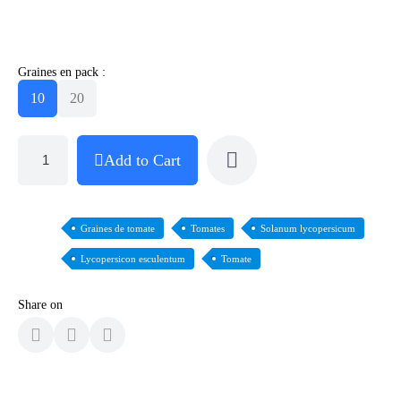
Graines en pack :
10
20
Add to Cart
Graines de tomate
Tomates
Solanum lycopersicum
Lycopersicon esculentum
Tomate
Share on