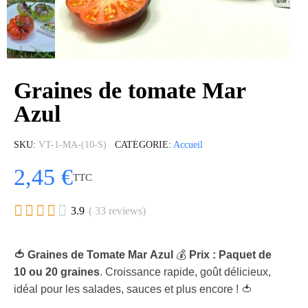
Graines de tomate Mar
Azul
SKU
VT-1-MA-(10-S)
CATÉGORIE
Accueil
2,45 €
TTC





3.9
( 33 reviews)
🍅 Graines de Tomate Mar Azul
💰
Prix : Paquet de
10 ou 20 graines
. Croissance rapide, goût délicieux,
idéal pour les salades, sauces et plus encore ! 🍅