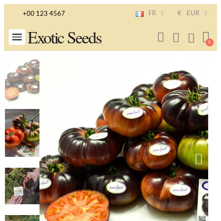
FR
€
EUR
+00 123 4567
Exotic Seeds