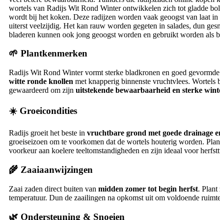
wortels van Radijs Wit Rond Winter ontwikkelen zich tot gladde bolv
wordt bij het koken. Deze radijzen worden vaak geoogst van laat in 
uiterst veelzijdig. Het kan rauw worden gegeten in salades, dun ges
bladeren kunnen ook jong geoogst worden en gebruikt worden als b
🌱 Plantkenmerken
Radijs Wit Rond Winter vormt sterke bladkronen en goed gevormde 
witte ronde knollen
met knapperig binnenste vruchtvlees. Wortels
gewaardeerd om zijn
uitstekende bewaarbaarheid en sterke win
☀️ Groeicondities
Radijs groeit het beste in
vruchtbare grond met goede drainage e
groeiseizoen om te voorkomen dat de wortels houterig worden. Pla
voorkeur aan koelere teeltomstandigheden en zijn ideaal voor herfst
🌾 Zaaiaanwijzingen
Zaai zaden direct buiten van
midden zomer tot begin herfst
. Plan
temperatuur. Dun de zaailingen na opkomst uit om voldoende ruimte
🌿 Ondersteuning & Snoeien