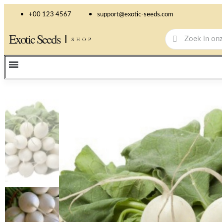
+00 123 4567
support@exotic-seeds.com
Exotic Seeds
SHOP