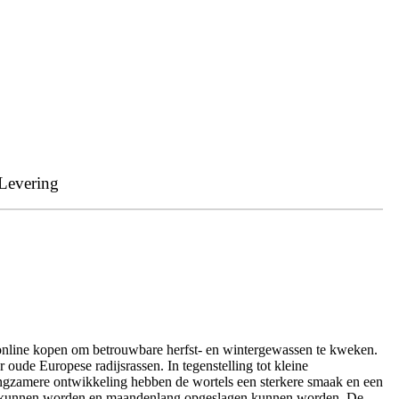
Levering
 online kopen om betrouwbare herfst- en wintergewassen te kweken.
 oude Europese radijsrassen. In tegenstelling tot kleine
 langzamere ontwikkeling hebben de wortels een sterkere smaak en een
oogst kunnen worden en maandenlang opgeslagen kunnen worden. De