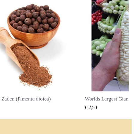
Worlds Largest Giant Corn Zaden Cuzco - Cusco
SNEL BEKIJKEN
SNEL BE
€ 2,40