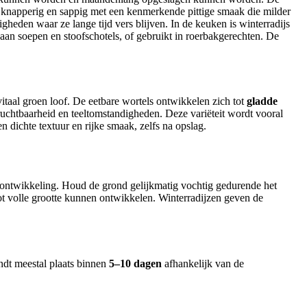
ft knapperig en sappig met een kenmerkende pittige smaak die milder
heden waar ze lange tijd vers blijven. In de keuken is winterradijs
aan soepen en stoofschotels, of gebruikt in roerbakgerechten. De
itaal groen loof. De eetbare wortels ontwikkelen zich tot
gladde
chtbaarheid en teeltomstandigheden. Deze variëteit wordt vooral
dichte textuur en rijke smaak, zelfs na opslag.
ontwikkeling. Houd de grond gelijkmatig vochtig gedurende het
ot volle grootte kunnen ontwikkelen. Winterradijzen geven de
dt meestal plaats binnen
5–10 dagen
afhankelijk van de