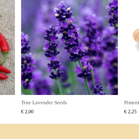
Piment Zaden (Pimenta dioica)
SNEL BEKIJKEN
€ 2,25
€ 2,50