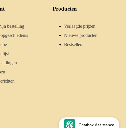
nt
Producten
ijn bestelling
Verlaagde prijzen
opgeschiedenis
Nieuwe producten
atie
Bestsellers
lijst
meldingen
sen
erichten
Chatbox Assistance