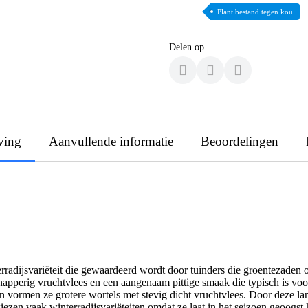
Plant bestand tegen kou
Delen op
ving
Aanvullende informatie
Beoordelingen
rradijsvariëteit die gewaardeerd wordt door tuinders die groentezaden
napperig vruchtvlees en een aangenaam pittige smaak die typisch is voor
 en vormen ze grotere wortels met stevig dicht vruchtvlees. Door deze
 kiezen vaak winterradijsvariëteiten omdat ze laat in het seizoen ge