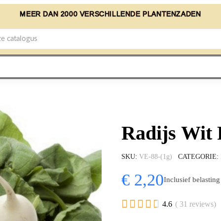
MEER DAN 2000 VERSCHILLENDE PLANTENZADEN
Radijs Wit
SKU
VE-88-(1g)
CATEGORIE
€ 2,20
Inclusief belasting





4.6
( 31 reviews)