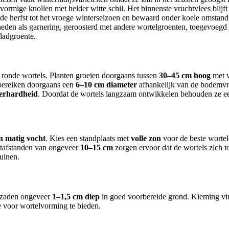
ormige knollen met helder witte schil. Het binnenste vruchtvlees blij
de herfst tot het vroege winterseizoen en bewaard onder koele omstandig
neden als garnering, geroosterd met andere wortelgroenten, toegevoegd 
ladgroente.
ronde wortels. Planten groeien doorgaans tussen
30–45 cm hoog
met v
 bereiken doorgaans een
6–10 cm diameter
afhankelijk van de bodemvru
terhardheid
. Doordat de wortels langzaam ontwikkelen behouden ze een 
n matig vocht
. Kies een standplaats met
volle zon
voor de beste wortel
ntafstanden van ongeveer
10–15 cm
zorgen ervoor dat de wortels zich t
tuinen.
t zaden ongeveer
1–1,5 cm diep
in goed voorbereide grond. Kieming vin
 voor wortelvorming te bieden.