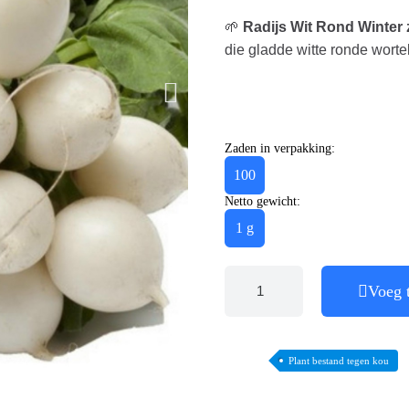
🌱
Radijs Wit Rond Winter
die gladde witte ronde worte
Zaden in verpakking:
100
Netto gewicht:
1 g
Voeg 
Plant bestand tegen kou