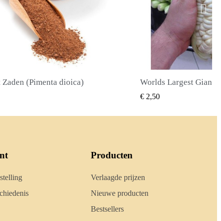
Worlds Largest Giant Corn Zaden Cuzco - Cusco
SNEL BEKIJKEN
SN
 2,50
€ 2,40
nt
Producten
stelling
Verlaagde prijzen
hiedenis
Nieuwe producten
Bestsellers