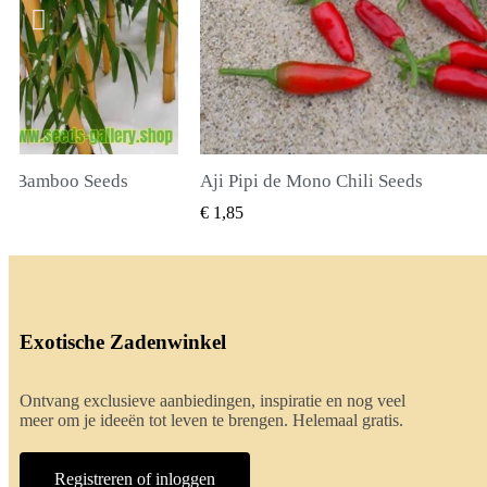
o Chili Seeds
True Lavender Seeds
SNEL BEKIJKEN
SNEL BEKIJKEN
€ 2,00
Exotische Zadenwinkel
Ontvang exclusieve aanbiedingen, inspiratie en nog veel
meer om je ideeën tot leven te brengen. Helemaal gratis.
Registreren of inloggen