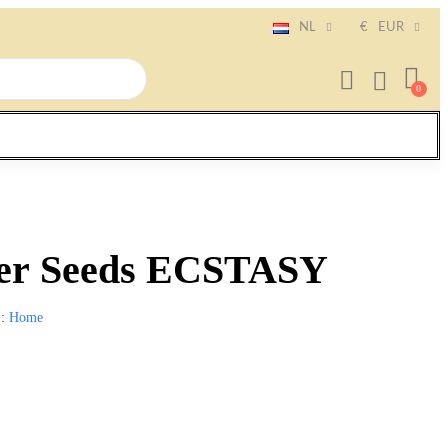
NL
€
EUR
per Seeds ECSTASY
E
Home