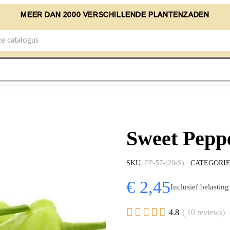
MEER DAN 2000 VERSCHILLENDE PLANTENZADEN
Sweet Pep
SKU
PP-57-(20-S)
CATEGORI
€ 2,45
Inclusief belasting





4.8
( 10 reviews)