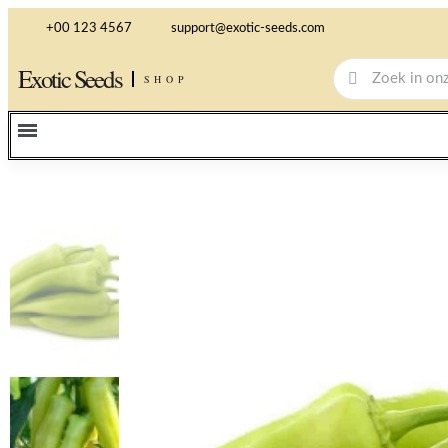
+00 123 4567
support@exotic-seeds.com
Exotic Seeds
SHOP