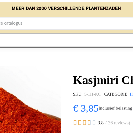
MEER DAN 2000 VERSCHILLENDE PLANTENZADEN
Kasjmiri Ch
SKU
C-111-KC
CATEGORIE
H
€ 3,85
Inclusief belasting





3.8
( 36 reviews)