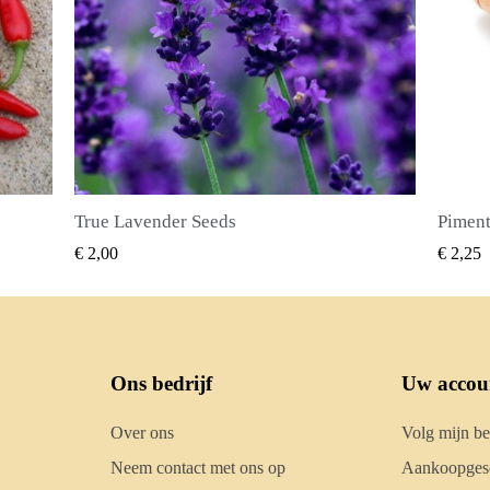
Piment Zaden (Pimenta dioica)
SNEL BEKIJKEN
€ 2,25
€ 2,
Ons bedrijf
Uw accou
Over ons
Volg mijn be
Neem contact met ons op
Aankoopgesc