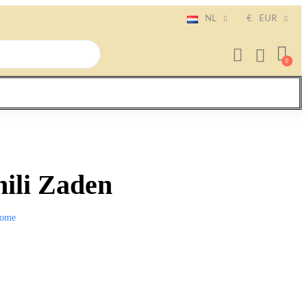
NL
€
EUR
ili Zaden
ome