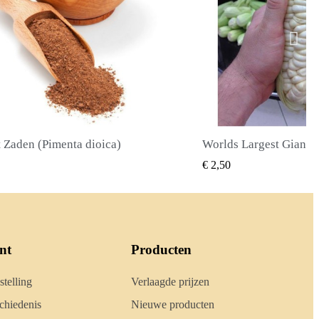
Worlds Largest Giant Corn Zaden Cuzco - Cusco
SNEL BEKIJKEN
SNEL 
50
€ 2,40
nt
Producten
stelling
Verlaagde prijzen
hiedenis
Nieuwe producten