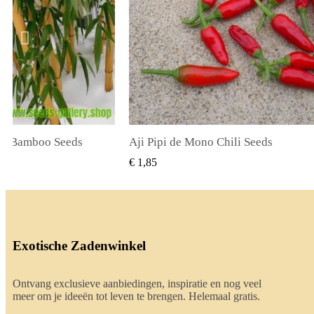
hili Seeds
True Lavender Seeds
L BEKIJKEN
SNEL BEKIJKEN
€ 2,00
Exotische Zadenwinkel
Ontvang exclusieve aanbiedingen, inspiratie en nog veel
meer om je ideeën tot leven te brengen. Helemaal gratis.