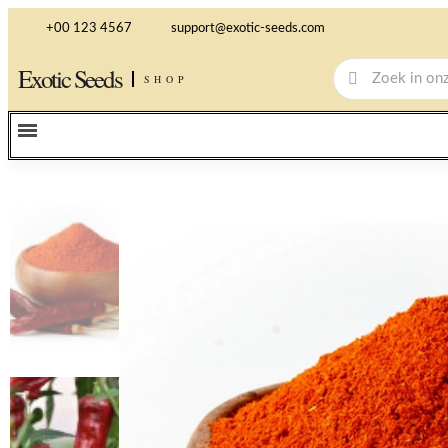
+00 123 4567
support@exotic-seeds.com
Exotic Seeds
SHOP