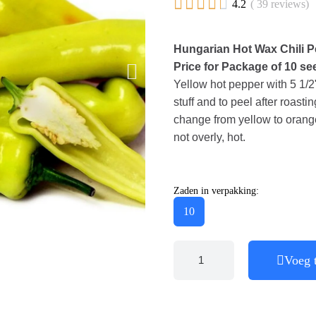





4.2
( 39 reviews)
Hungarian Hot Wax Chili 
Price for Package of 10 se
Yellow hot pepper with 5 1/2"
stuff and to peel after roasti
change from yellow to orange
not overly, hot.
Zaden in verpakking:
10
Voeg 