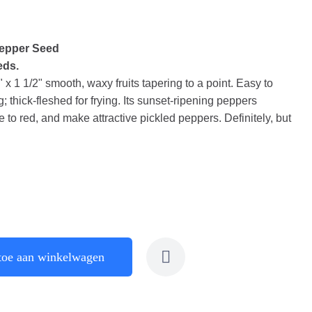
Pepper Seed
eds.
 x 1 1/2" smooth, waxy fruits tapering to a point. Easy to
ng; thick-fleshed for frying. Its sunset-ripening peppers
 to red, and make attractive pickled peppers. Definitely, but
toe aan winkelwagen