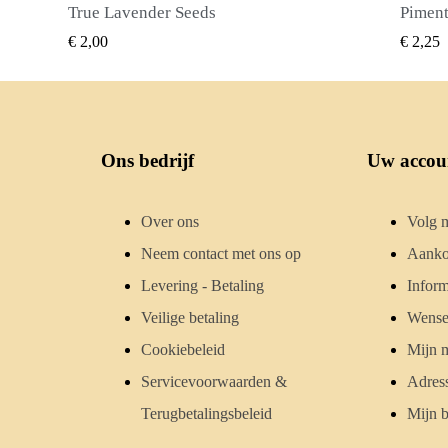
Piment Zaden (Pimenta dioica)
SNEL BEKIJKEN
€ 2,25
€ 
Ons bedrijf
Uw accou
Over ons
Volg m
Neem contact met ons op
Aanko
Levering - Betaling
Inform
Veilige betaling
Wensen
Cookiebeleid
Mijn 
Servicevoorwaarden &
Adres
Terugbetalingsbeleid
Mijn b