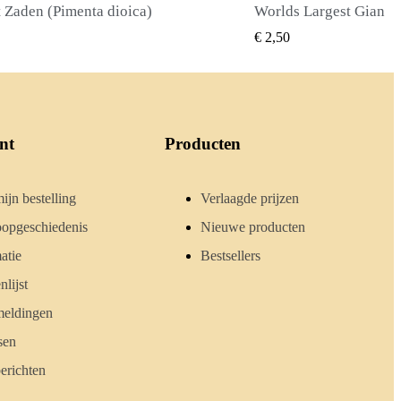
Worlds Largest Giant Corn Zaden Cuzco - Cusco
SNEL BEKIJKEN
SNE
2,50
€ 2,40
nt
Producten
ijn bestelling
Verlaagde prijzen
opgeschiedenis
Nieuwe producten
atie
Bestsellers
lijst
meldingen
sen
erichten