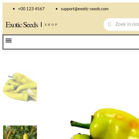
+00 123 4567
support@exotic-seeds.com
Exotic Seeds
SHOP