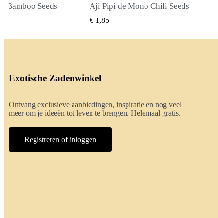
o Chili Seeds
True Lavender Seeds
NEL BEKIJKEN
SNEL BEKIJKEN
€ 2,00
Exotische Zadenwinkel
Ontvang exclusieve aanbiedingen, inspiratie en nog veel
meer om je ideeën tot leven te brengen. Helemaal gratis.
Registreren of inloggen