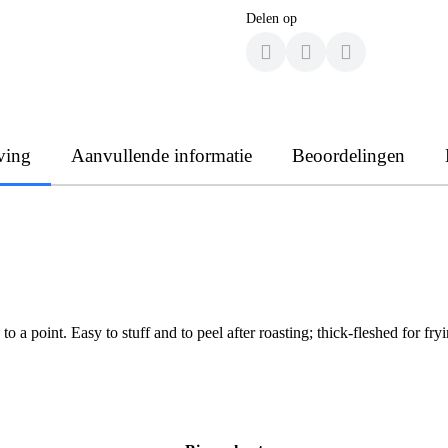
Delen op
ving
Aanvullende informatie
Beoordelingen
o a point. Easy to stuff and to peel after roasting; thick-fleshed for fr