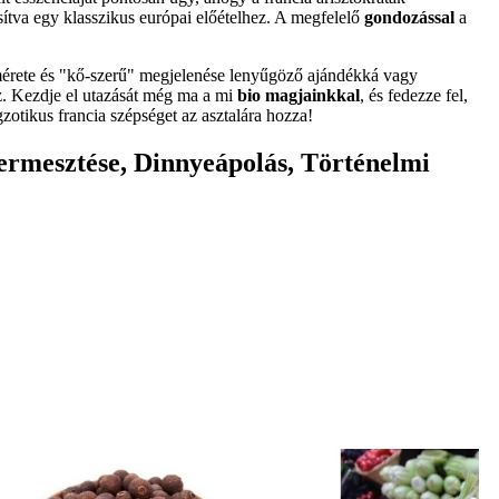
osítva egy klasszikus európai előételhez. A megfelelő
gondozással
a
ta mérete és "kő-szerű" megjelenése lenyűgöző ajándékká vagy
z. Kezdje el utazását még ma a mi
bio magjainkkal
, és fedezze fel,
otikus francia szépséget az asztalára hozza!
termesztése, Dinnyeápolás, Történelmi