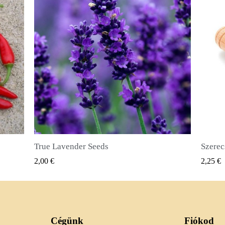
Szerecsendióbors Magvak (Pimenta dioica)
GYORSNÉZET
2,25 €
2,50 €
Cégünk
Fiókod