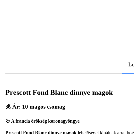
Le
Prescott Fond Blanc dinnye magok
💰
Ár: 10 magos csomag
🍈 A francia örökség koronagyöngye
Prescott Fond Blanc dinnye magok
lehetőséget kínálnak arra, hog