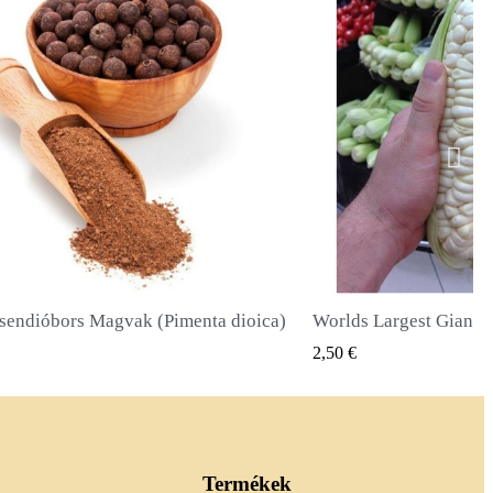
Worlds Largest Giant Corn Magvak Cuzco - Cusco
Óriás napraforgó mago
GYORSNÉZET
GYORS
2,40 €
Termékek