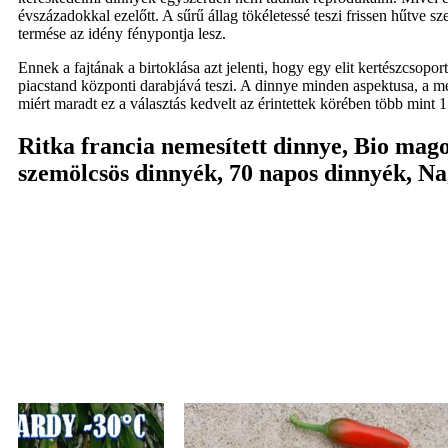
évszázadokkal ezelőtt. A sűrű állag tökéletessé teszi frissen hűtve 
termése az idény fénypontja lesz.
Ennek a fajtának a birtoklása azt jelenti, hogy egy elit kertészcso
piacstand központi darabjává teszi. A dinnye minden aspektusa, a m
miért maradt ez a választás kedvelt az érintettek körében több mint
Ritka francia nemesített dinnye, Bio mag
szemölcsös dinnyék, 70 napos dinnyék, Na