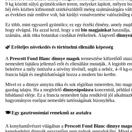
9 kg közötti súlyú gyümölcsöket terem, melyeket lapított, mélyen b
héj érés közben kifinomult szürkészöldről meleg szalmássárgára vált
as években már említve volt, bár királyi vonalvezetése valószínűleg 
Ez több, mint egyszerű gyümölcs; ez egy érzéki élmény, amely majdne
hogy elvágná. Ha azzal kezd, hogy a mi
bio magjainkat
használja, 
számára, akik ritka botanikai csodákat értékelnek. Alapvető
dinnyeá
🌿 Erőteljes növekedés és történelmi ellenálló képesség
A
Prescott Fond Blanc dinnye magok
termesztése kifizetődő utazá
nemesített fajtákra jellemző erőt és ellenállást mutatják. A legjobb
beleértve a mély öntözést a növény tövénél, segíti a nehéz, 4–9 kg-o
francia báját és megbízhatóságát hozza a modern bio kertbe.
Mivel ez a dinnye annyira ritka és sok régióban ismeretlen, bio m
gazdag talajra. Ha a megfelelő
dinnyeápolásra
koncentrál, például 
hibátlanul elérje. Ez a francia nemesített fajta rendkívül jól alka
hagyományos európai nemesítés tartósságának bizonyítéka.
🍽️ Egy gasztronómiai remekmű az asztalra
A konyhaművészet világában a
Prescott Fond Blanc dinnye mag
kereskedelmi dinnyék egyszerűen nem tudnak reprodukálni. Mivel 