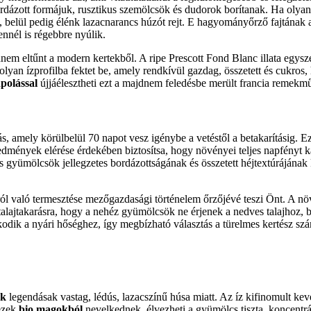
ordázott formájuk, rusztikus szemölcsök és dudorok borítanak. Ha olya
, belül pedig élénk lazacnarancs húzót rejt. E hagyományőrző fajtának
ennél is régebbre nyúlik.
m eltűnt a modern kertekből. A ripe Prescott Fond Blanc illata egyszer
olyan ízprofilba fektet be, amely rendkívül gazdag, összetett és cukros,
polással
újjáélesztheti ezt a majdnem feledésbe merült francia remekműve
s, amely körülbelül 70 napot vesz igénybe a vetéstől a betakarításig. 
 eredmények elérése érdekében biztosítsa, hogy növényei teljes napfényt
s gyümölcsök jellegzetes bordázottságának és összetett héjtextúrájának 
agról való termesztése mezőgazdasági történelem őrzőjévé teszi Önt. A
talajtakarásra, hogy a nehéz gyümölcsök ne érjenek a nedves talajhoz, b
lmazkodik a nyári hőséghez, így megbízható választás a türelmes kertés
ok
legendásak vastag, lédús, lazacszínű húsa miatt. Az íz kifinomult k
ezek
bio magokból
nevelkednek, élvezheti a gyümölcs tiszta, koncentrál