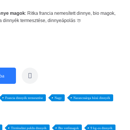
innye magok
: Ritka francia nemesített dinnye, bio magok,
a dinnyék termesztése, dinnyeápolás 🍈
ba
Francia dinnyék termesztése
Nagy
Narancssárga húsú dinnyék
Történelmi puklis dinnyék
Bio vetőmagok
9 kg-os dinnyék