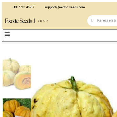
+00 123 4567
support@exotic-seeds.com
Exotic Seeds
SHOP