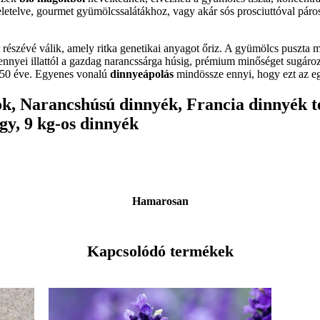
szeletelve, gourmet gyümölcssalátákhoz, vagy akár sós prosciuttóval pár
port részévé válik, amely ritka genetikai anyagot őriz. A gyümölcs pusz
ennyei illattól a gazdag narancssárga húsig, prémium minőséget sugáro
 150 éve. Egyenes vonalú
dinnyeápolás
mindössze ennyi, hogy ezt az egz
ok, Narancshúsú dinnyék, Francia dinnyék 
gy, 9 kg-os dinnyék
Hamarosan
Kapcsolódó termékek