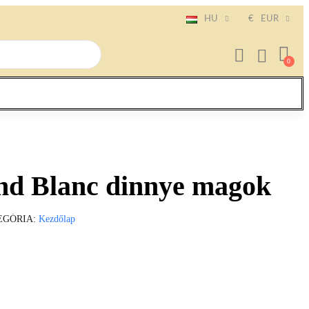
HU
€
EUR
ond Blanc dinnye magok
EGÓRIA
Kezdőlap