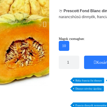
🍈
Prescott Fond Blanc d
narancshúsú dinnyék, franci
Magok csomagban:
10
Kosár
Ritka francia ősi dinnye
Dinnye növény ápolása
Francia dinnyék termesztése