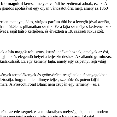
n
bio magokat
keres, amelyek valódi beszédtémát adnak, ez az. A
 a gondos ápolásával egy olyan változatot őriz meg, amely az 1860-
űen mennyei, édes, virágos parfüm tölti be a levegőt jóval azelőtt,
 ha a tökéletes pillanatban szedik. Ez a fajta személyes kedvenc azok
t a saját hátsó kertjében, és élvezheti a 19. századi luxus ízét.
Ezek a
bio magok
robusztus, kúszó indákat hoznak, amelyek az ősi,
 kapjanak és elegendő helyet a terjeszkedéshez. Az állandó
gondozás
,
kialakulását. Ez egy kemény fajta, amely egy csipetnyi régi világ
 növények termelékenyek és gyönyörűen reagálnak a tápanyagokban
iztosítja, hogy minden dinnye teljes, szemölcsös potenciálját
z számára. A Prescott Fond Blanc nem csupán egy termény—ez a
everéke az édességnek és a muskotályos mélységnek, amit a modern
t esszenciáját pontosan úgy, ahogy a francia arisztokraták