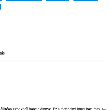
tás
lállítóan gyönyörű francia dinnye. Ez a történelmi kincs hatalmas, 4–