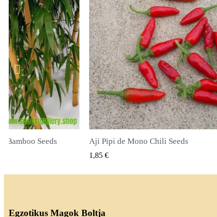
li Seeds
True Lavender Seeds
SNÉZET
GYORSNÉZET
2,00 €
Egzotikus Magok Boltja