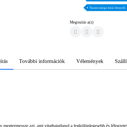
Narancssárga húsú dinnyék
Megosztás a(z)
írás
További információk
Vélemények
Szállí
y megtermessze azt, ami vitathatatlanul a legkülönlegesebb és lélegzete