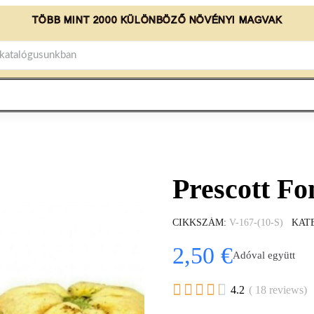
TÖBB MINT 2000 KÜLÖNBÖZŐ NÖVÉNYI MAGVAK
Prescott F
CIKKSZÁM
V-167-(10-S)
KAT
2,50 €
Adóval együtt





4.2
( 18 reviews)