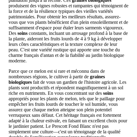
plantation jusqu'à la récolte. Ces
graines biologiques
produisent des vignes robustes et rampantes qui témoignent de
la force et de la résilience typiques des vieilles variétés
patrimoniales. Pour obtenir les meilleurs résultats, assurez-
vous que vos plants bénéficient d'un plein ensoleillement et de
suffisamment d'espace pour étaler leurs sarments vigoureux.
Des
soins
constants, incluant un arrosage profond à la base de
la plante, aideront les fruits lourds de 4 à 9 kg à développer
leurs côtes caractéristiques et la texture complexe de leur
peau. C'est une variété rustique qui apporte une touche du
charme français d'antan et de la fiabilité au jardin biologique
moderne.
Parce que ce melon est si rare et méconnu dans de
nombreuses régions, le cultiver à partir de
graines
biologiques
fait de vous un gardien de l'histoire agricole. Les
plants sont productifs et répondent magnifiquement à un sol
riche en nutriments. En vous concentrant sur des
soins
appropriés pour les plants de melon, tels que le paillage pour
empêcher les fruits lourds de toucher le sol humide, vous
assurez que chaque melon atteigne son plein potentiel
verruqueux sans défaut. Cet héritage français est fortement
adapté à la chaleur estivale, en faisant un excellent choix pour
le jardinier patient. Le Prescott Fond Blanc n'est pas
simplement une culture—c'est un témoignage de la qualité