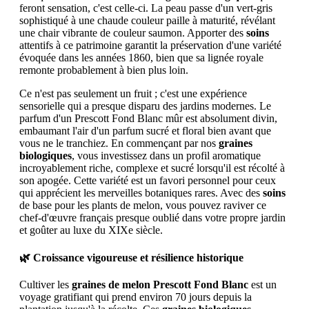
feront sensation, c'est celle-ci. La peau passe d'un vert-gris
sophistiqué à une chaude couleur paille à maturité, révélant
une chair vibrante de couleur saumon. Apporter des
soins
attentifs à ce patrimoine garantit la préservation d'une variété
évoquée dans les années 1860, bien que sa lignée royale
remonte probablement à bien plus loin.
Ce n'est pas seulement un fruit ; c'est une expérience
sensorielle qui a presque disparu des jardins modernes. Le
parfum d'un Prescott Fond Blanc mûr est absolument divin,
embaumant l'air d'un parfum sucré et floral bien avant que
vous ne le tranchiez. En commençant par nos
graines
biologiques
, vous investissez dans un profil aromatique
incroyablement riche, complexe et sucré lorsqu'il est récolté à
son apogée. Cette variété est un favori personnel pour ceux
qui apprécient les merveilles botaniques rares. Avec des
soins
de base pour les plants de melon, vous pouvez raviver ce
chef-d'œuvre français presque oublié dans votre propre jardin
et goûter au luxe du XIXe siècle.
🌿 Croissance vigoureuse et résilience historique
Cultiver les
graines de melon Prescott Fond Blanc
est un
voyage gratifiant qui prend environ 70 jours depuis la