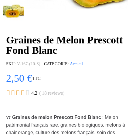
Graines de Melon Prescott
Fond Blanc
SKU
V-167-(10-S)
CATÉGORIE
Accueil
2,50 €
TTC





4.2
( 18 reviews)
🍈
Graines de melon Prescott Fond Blanc
: Melon
patrimonial français rare, graines biologiques, melons à
chair orange, culture des melons français, soin des