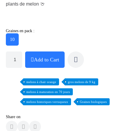
plants de melon 🍈
Graines en pack :
10
Add to Cart
melons à chair orange
gros melons de 9 kg
melons à maturation en 70 jours
melons historiques verruqueux
Graines biologiques
Share on