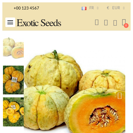
FR
€
EUR
+00 123 4567
Exotic Seeds