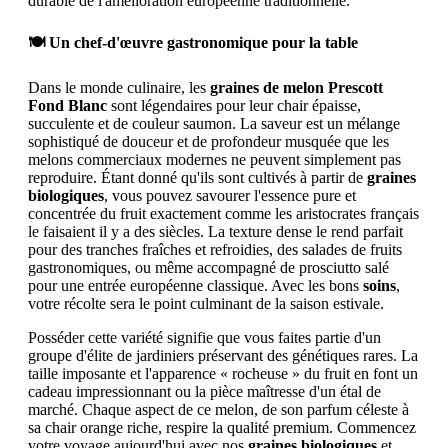
durable de l'amélioration européenne traditionnelle.
🍽️ Un chef-d'œuvre gastronomique pour la table
Dans le monde culinaire, les
graines de melon Prescott
Fond Blanc
sont légendaires pour leur chair épaisse,
succulente et de couleur saumon. La saveur est un mélange
sophistiqué de douceur et de profondeur musquée que les
melons commerciaux modernes ne peuvent simplement pas
reproduire. Étant donné qu'ils sont cultivés à partir de
graines
biologiques
, vous pouvez savourer l'essence pure et
concentrée du fruit exactement comme les aristocrates français
le faisaient il y a des siècles. La texture dense le rend parfait
pour des tranches fraîches et refroidies, des salades de fruits
gastronomiques, ou même accompagné de prosciutto salé
pour une entrée européenne classique. Avec les bons
soins
,
votre récolte sera le point culminant de la saison estivale.
Posséder cette variété signifie que vous faites partie d'un
groupe d'élite de jardiniers préservant des génétiques rares. La
taille imposante et l'apparence « rocheuse » du fruit en font un
cadeau impressionnant ou la pièce maîtresse d'un étal de
marché. Chaque aspect de ce melon, de son parfum céleste à
sa chair orange riche, respire la qualité premium. Commencez
votre voyage aujourd'hui avec nos
graines biologiques
et