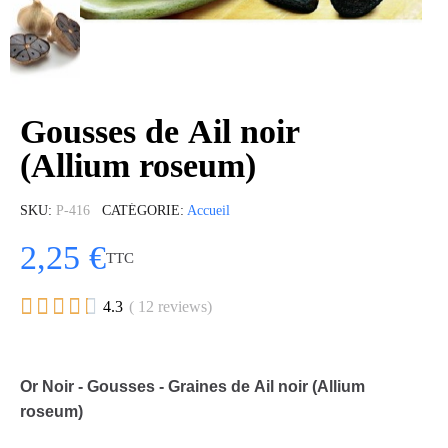
Gousses de Ail noir
(Allium roseum)
SKU
P-416
CATÉGORIE
Accueil
2,25 €
TTC





4.3
( 12 reviews)
Or Noir - Gousses - Graines de Ail noir (Allium
roseum)