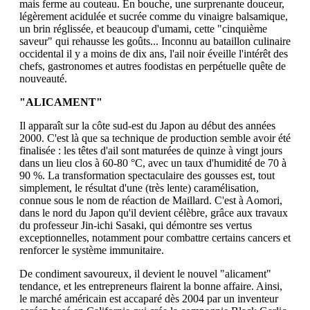
mais ferme au couteau. En bouche, une surprenante douceur,
légèrement acidulée et sucrée comme du vinaigre balsamique,
un brin réglissée, et beaucoup d'umami, cette "cinquième
saveur" qui rehausse les goûts... Inconnu au bataillon culinaire
occidental il y a moins de dix ans, l'ail noir éveille l'intérêt des
chefs, gastronomes et autres foodistas en perpétuelle quête de
nouveauté.
"ALICAMENT"
Il apparaît sur la côte sud-est du Japon au début des années
2000. C'est là que sa technique de production semble avoir été
finalisée : les têtes d'ail sont maturées de quinze à vingt jours
dans un lieu clos à 60-80 °C, avec un taux d'humidité de 70 à
90 %. La transformation spectaculaire des gousses est, tout
simplement, le résultat d'une (très lente) caramélisation,
connue sous le nom de réaction de Maillard. C'est à Aomori,
dans le nord du Japon qu'il devient célèbre, grâce aux travaux
du professeur Jin-ichi Sasaki, qui démontre ses vertus
exceptionnelles, notamment pour combattre certains cancers et
renforcer le système immunitaire.
De condiment savoureux, il devient le nouvel "alicament"
tendance, et les entrepreneurs flairent la bonne affaire. Ainsi,
le marché américain est accaparé dès 2004 par un inventeur