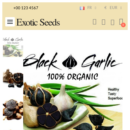
FR
€
EUR
+00 123 4567
Exotic Seeds