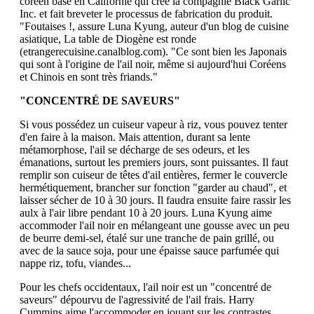
coréen basé en Californie qui crée la compagnie Black Garlic
Inc. et fait breveter le processus de fabrication du produit.
"Foutaises !, assure Luna Kyung, auteur d'un blog de cuisine
asiatique, La table de Diogène est ronde
(etrangerecuisine.canalblog.com). "Ce sont bien les Japonais
qui sont à l'origine de l'ail noir, même si aujourd'hui Coréens
et Chinois en sont très friands."
"CONCENTRÉ DE SAVEURS"
Si vous possédez un cuiseur vapeur à riz, vous pouvez tenter
d'en faire à la maison. Mais attention, durant sa lente
métamorphose, l'ail se décharge de ses odeurs, et les
émanations, surtout les premiers jours, sont puissantes. Il faut
remplir son cuiseur de têtes d'ail entières, fermer le couvercle
hermétiquement, brancher sur fonction "garder au chaud", et
laisser sécher de 10 à 30 jours. Il faudra ensuite faire rassir les
aulx à l'air libre pendant 10 à 20 jours. Luna Kyung aime
accommoder l'ail noir en mélangeant une gousse avec un peu
de beurre demi-sel, étalé sur une tranche de pain grillé, ou
avec de la sauce soja, pour une épaisse sauce parfumée qui
nappe riz, tofu, viandes...
Pour les chefs occidentaux, l'ail noir est un "concentré de
saveurs" dépourvu de l'agressivité de l'ail frais. Harry
Cummins aime l'accommoder en jouant sur les contrastes