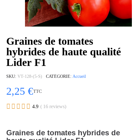
Graines de tomates
hybrides de haute qualité
Lider F1
SKU
VT-128-(5-S)
CATÉGORIE
Accueil
2,25 €
TTC





4.9
( 16 reviews)
Graines de tomates hybrides de