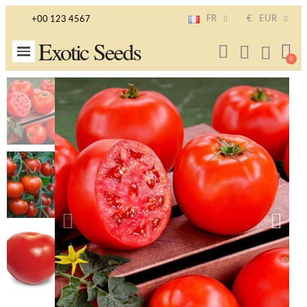
FR
€
EUR
+00 123 4567
Exotic Seeds