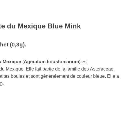
te du Mexique Blue Mink
et (0,3g).
u Mexique
(
Ageratum houstonianum
) est
du Mexique. Elle fait partie de la famille des Asteraceae.
etites boules et sont généralement de couleur bleue. Elle a
m
.