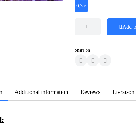
0,3 g
Add t
Share on
n
Additional information
Reviews
Livraison
nk