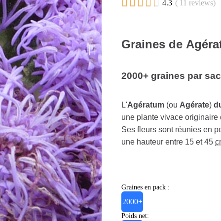





4.3
( 11 reviews)
Graines de Agéra
2000+ graines par sach
L'
Agératum
(ou
Agérate
)
d
une plante vivace originaire 
Ses fleurs sont réunies en p
une hauteur entre 15 et 45
c
Graines en pack :
2000+
Poids net: