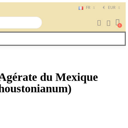
FR
€
EUR
 Agérate du Mexique
houstonianum)