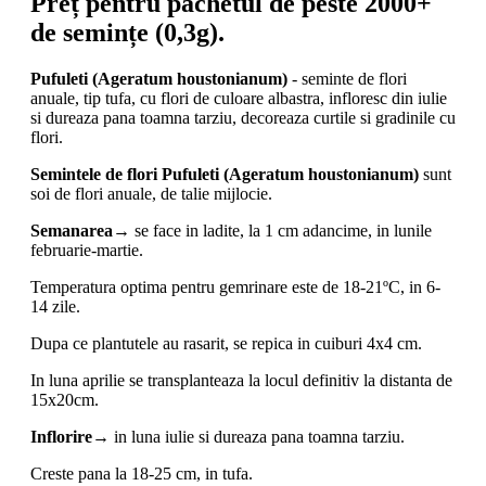
Preț pentru pachetul de peste 2000+
de semințe (0,3g).
Pufuleti (Ageratum houstonianum)
- seminte de flori
anuale, tip tufa, cu flori de culoare albastra, infloresc din iulie
si dureaza pana toamna tarziu, decoreaza curtile si gradinile cu
flori.
Semintele de flori Pufuleti (Ageratum houstonianum)
sunt
soi de flori anuale, de talie mijlocie.
Semanarea
→
se face in ladite, la 1 cm adancime, in lunile
februarie-martie.
Temperatura optima pentru gemrinare este de 18-21ºC, in 6-
14 zile.
Dupa ce plantutele au rasarit, se repica in cuiburi 4x4 cm.
In luna aprilie se transplanteaza la locul definitiv la distanta de
15x20cm.
Inflorire
→
in luna iulie si dureaza pana toamna tarziu.
Creste pana la 18-25 cm, in tufa.