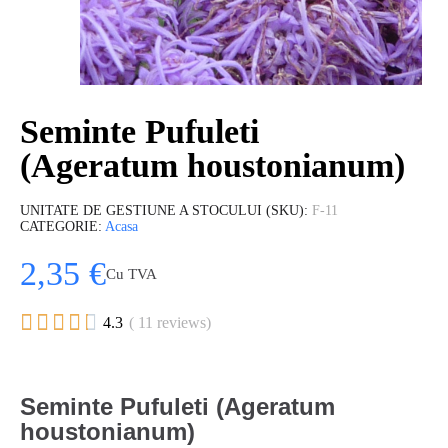
Seminte Pufuleti
(Ageratum houstonianum)
UNITATE DE GESTIUNE A STOCULUI (SKU)
F-11
CATEGORIE
Acasa
2,35 €
Cu TVA





4.3
( 11 reviews)
Seminte Pufuleti (Ageratum
houstonianum)