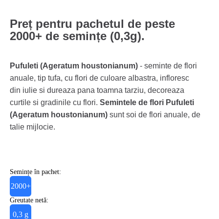
Preț pentru pachetul de peste
2000+ de semințe (0,3g).
Pufuleti (Ageratum houstonianum)
- seminte de flori
anuale, tip tufa, cu flori de culoare albastra, infloresc
din iulie si dureaza pana toamna tarziu, decoreaza
curtile si gradinile cu flori.
Semintele de flori Pufuleti
(Ageratum houstonianum)
sunt soi de flori anuale, de
talie mijlocie.
Semințe în pachet:
2000+
Greutate netă:
0,3 g