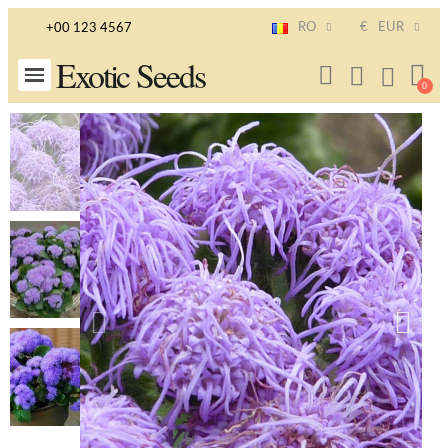
RO
€
EUR
+00 123 4567
Exotic Seeds