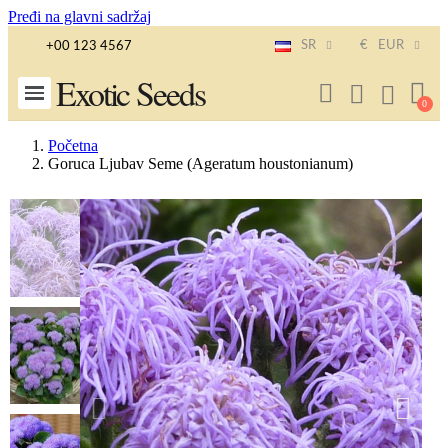
Pređi na glavni sadržaj
SR
€
EUR
+00 123 4567
Exotic Seeds
Početna
Goruca Ljubav Seme (Ageratum houstonianum)