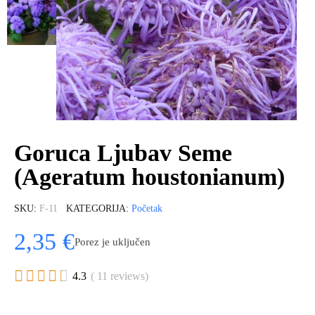
Goruca Ljubav Seme
(Ageratum houstonianum)
SKU
F-11
KATEGORIJA
Početak
2,35 €
Porez je uključen





4.3
( 11 reviews)