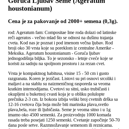
Goruca Ljubav Seme (Ageratum
houstonianum)
Cena je za pakovanje od 2000+ semena (0,3g).
rod: Ageratum fam: Compositae Ime roda dolazi od latinske
reči ageratos - večno mlad što se odnosi na dušinu trajanja
cveta. Kod nas je poznat i pod imenom večna ljubav. Rod
broji oko 30 vrsta koje su poreklom iz centralne Amerike -
Meksika. Ageratum houstonianum - Goruća ljubav
jednogodišnja biljka. To je sezonsko - letnje cveće koje se
koristi za sadnju na spoljnom prostoru i za rezan cvet.
Vrsta je kompaktnog habitusa, visine 15 - 50 cm i gusto
razgranata. Koren je jezičast. Listovi su pri osnovi srcoliki i
maljavi a na stablu su naizmeničnog rasporeda sa veoma
kratkim internodijama. Cvetovi su sitni, usko trubičasti i
okupljeni u buketnoj cvasti koja je u obliku polulopte
prečnika 2-3 cm. Iz bokora izbija veliki broj cvetnih drška sa
12-16 cvetova čija boja može biti marinska plava,svetlo
plava,bela, roze ili ljubičasta. Seme je veoma sitno i u 1g
imamo oko 4500 semenki. Za proizvodnju 1000 komada
rasada treba posejati 1250 semenki. Cvetanje započinje 50-70
dana posle setve. Razmnožavanje semenom ili reznicama.