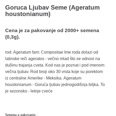
Goruca Ljubav Seme (Ageratum
houstonianum)
Cena je za pakovanje od 2000+ semena
(0,3g).
rod: Ageratum fam: Compositae Ime roda dolazi od
latinske reči ageratos - večno mlad što se odnosi na
dušinu trajanja cveta. Kod nas je poznat i pod imenom
večna ljubav. Rod broji oko 30 vrsta koje su poreklom
iz centralne Amerike - Meksika. Ageratum
houstonianum - Goruća ljubav jednogodišnja biljka. To
je sezonsko - letnje cveće
Semena u pakovanju :