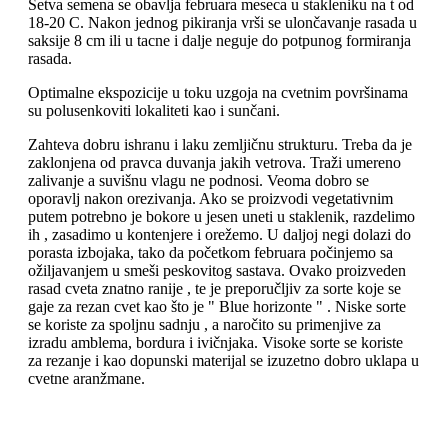
Setva semena se obavlja februara meseca u stakleniku na t od
18-20 C. Nakon jednog pikiranja vrši se ulončavanje rasada u
saksije 8 cm ili u tacne i dalje neguje do potpunog formiranja
rasada.
Optimalne ekspozicije u toku uzgoja na cvetnim površinama
su polusenkoviti lokaliteti kao i sunčani.
Zahteva dobru ishranu i laku zemljičnu strukturu. Treba da je
zaklonjena od pravca duvanja jakih vetrova. Traži umereno
zalivanje a suvišnu vlagu ne podnosi. Veoma dobro se
oporavlj nakon orezivanja. Ako se proizvodi vegetativnim
putem potrebno je bokore u jesen uneti u staklenik, razdelimo
ih , zasadimo u kontenjere i orežemo. U daljoj negi dolazi do
porasta izbojaka, tako da početkom februara počinjemo sa
ožiljavanjem u smeši peskovitog sastava. Ovako proizveden
rasad cveta znatno ranije , te je preporučljiv za sorte koje se
gaje za rezan cvet kao što je " Blue horizonte " . Niske sorte
se koriste za spoljnu sadnju , a naročito su primenjive za
izradu amblema, bordura i ivičnjaka. Visoke sorte se koriste
za rezanje i kao dopunski materijal se izuzetno dobro uklapa u
cvetne aranžmane.