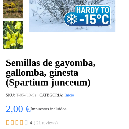
Semillas de gayomba,
gallomba, ginesta
(Spartium junceum)
SKU
T-85-(10-S)
CATEGORÍA
Inicio
2,00 €
Impuestos incluidos





4
( 21 reviews)