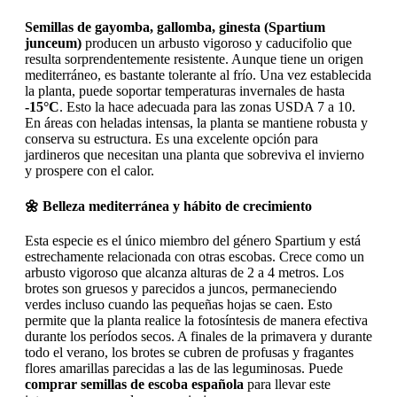
Semillas de gayomba, gallomba, ginesta (Spartium
junceum)
producen un arbusto vigoroso y caducifolio que
resulta sorprendentemente resistente. Aunque tiene un origen
mediterráneo, es bastante tolerante al frío. Una vez establecida
la planta, puede soportar temperaturas invernales de hasta
-15°C
. Esto la hace adecuada para las zonas USDA 7 a 10.
En áreas con heladas intensas, la planta se mantiene robusta y
conserva su estructura. Es una excelente opción para
jardineros que necesitan una planta que sobreviva el invierno
y prospere con el calor.
🌼 Belleza mediterránea y hábito de crecimiento
Esta especie es el único miembro del género Spartium y está
estrechamente relacionada con otras escobas. Crece como un
arbusto vigoroso que alcanza alturas de 2 a 4 metros. Los
brotes son gruesos y parecidos a juncos, permaneciendo
verdes incluso cuando las pequeñas hojas se caen. Esto
permite que la planta realice la fotosíntesis de manera efectiva
durante los períodos secos. A finales de la primavera y durante
todo el verano, los brotes se cubren de profusas y fragantes
flores amarillas parecidas a las de las leguminosas. Puede
comprar semillas de escoba española
para llevar este