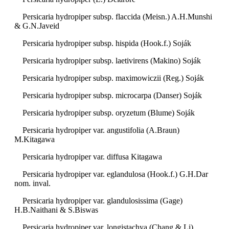
Persicaria hydropiper subsp. flaccida (Meisn.) A.H.Munshi
& G.N.Javeid
Persicaria hydropiper subsp. hispida (Hook.f.) Soják
Persicaria hydropiper subsp. laetivirens (Makino) Soják
Persicaria hydropiper subsp. maximowiczii (Reg.) Soják
Persicaria hydropiper subsp. microcarpa (Danser) Soják
Persicaria hydropiper subsp. oryzetum (Blume) Soják
Persicaria hydropiper var. angustifolia (A.Braun)
M.Kitagawa
Persicaria hydropiper var. diffusa Kitagawa
Persicaria hydropiper var. eglandulosa (Hook.f.) G.H.Dar
nom. inval.
Persicaria hydropiper var. glandulosissima (Gage)
H.B.Naithani & S.Biswas
Persicaria hydropiper var. longistachya (Chang & Li)