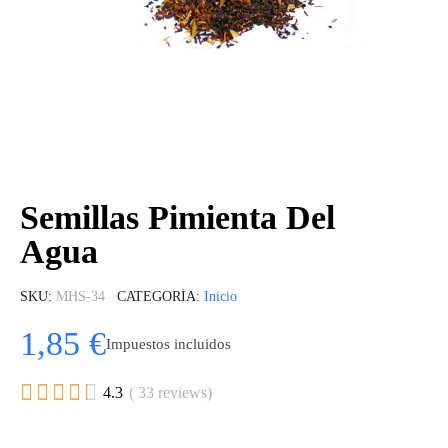
Semillas Pimienta Del
Agua
SKU
MHS-34
CATEGORÍA
Inicio
1,85 €
Impuestos incluidos





4.3
( 33 reviews)