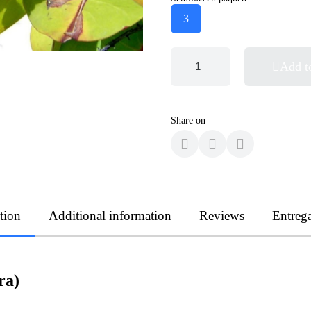
3
Add t
Share on
tion
Additional information
Reviews
Entreg
ra)