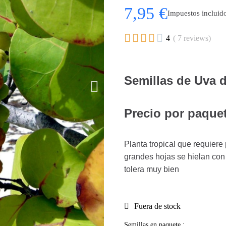
7,95 €
Impuestos incluid





4
( 7 reviews)
Semillas de Uva d
Precio por paquet
Planta tropical que requiere
grandes hojas se hielan con f
tolera muy bien
Fuera de stock
Semillas en paquete :