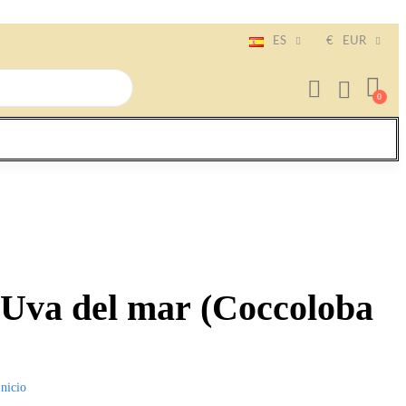
ES
€
EUR
 Uva del mar (Coccoloba
Inicio