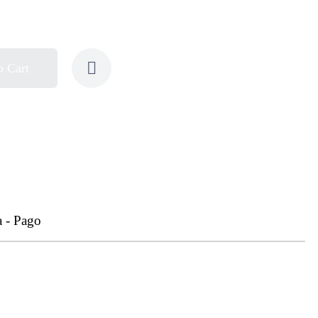
o Cart
a - Pago