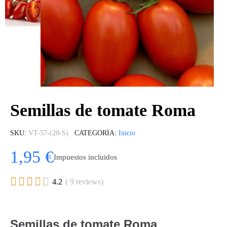
Semillas de tomate Roma
SKU
VT-57-(20-S)
CATEGORÍA
Inicio
1,95 €
Impuestos incluidos





4.2
( 9 reviews)
Semillas de tomate Roma