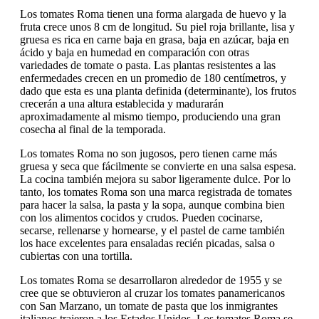
Los tomates Roma tienen una forma alargada de huevo y la
fruta crece unos 8 cm de longitud. Su piel roja brillante, lisa y
gruesa es rica en carne baja en grasa, baja en azúcar, baja en
ácido y baja en humedad en comparación con otras
variedades de tomate o pasta. Las plantas resistentes a las
enfermedades crecen en un promedio de 180 centímetros, y
dado que esta es una planta definida (determinante), los frutos
crecerán a una altura establecida y madurarán
aproximadamente al mismo tiempo, produciendo una gran
cosecha al final de la temporada.
Los tomates Roma no son jugosos, pero tienen carne más
gruesa y seca que fácilmente se convierte en una salsa espesa.
La cocina también mejora su sabor ligeramente dulce. Por lo
tanto, los tomates Roma son una marca registrada de tomates
para hacer la salsa, la pasta y la sopa, aunque combina bien
con los alimentos cocidos y crudos. Pueden cocinarse,
secarse, rellenarse y hornearse, y el pastel de carne también
los hace excelentes para ensaladas recién picadas, salsa o
cubiertas con una tortilla.
Los tomates Roma se desarrollaron alrededor de 1955 y se
cree que se obtuvieron al cruzar los tomates panamericanos
con San Marzano, un tomate de pasta que los inmigrantes
italianos trajeron a los Estados Unidos. Los tomates Roma se