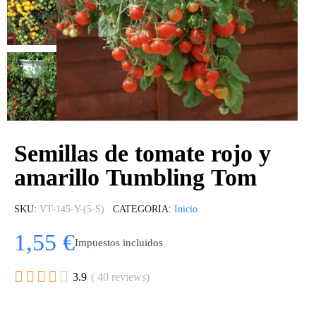
Semillas de tomate rojo y
amarillo Tumbling Tom
SKU
VT-145-Y-(5-S)
CATEGORÍA
Inicio
1,55 €
Impuestos incluidos





3.9
( 40 reviews)