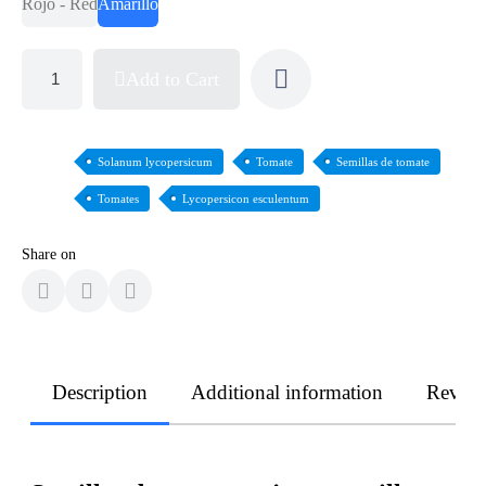
Rojo - Red
Amarillo
Add to Cart
Solanum lycopersicum
Tomate
Semillas de tomate
Tomates
Lycopersicon esculentum
Share on
Description
Additional information
Revie