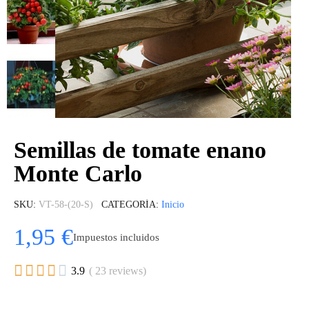
Semillas de tomate enano
Monte Carlo
SKU
VT-58-(20-S)
CATEGORÍA
Inicio
1,95 €
Impuestos incluidos





3.9
( 23 reviews)