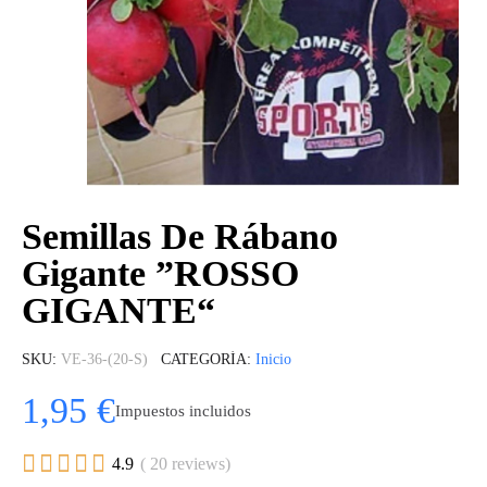
Semillas De Rábano
Gigante ”ROSSO
GIGANTE“
SKU
VE-36-(20-S)
CATEGORÍA
Inicio
1,95 €
Impuestos incluidos





4.9
( 20 reviews)