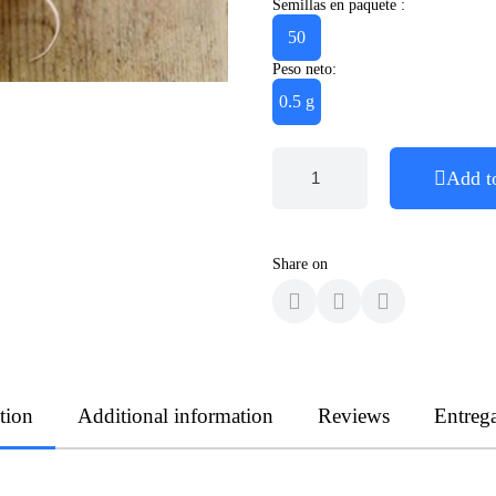
Semillas en paquete :
50
Peso neto:
0.5 g
Add t
Share on
tion
Additional information
Reviews
Entreg