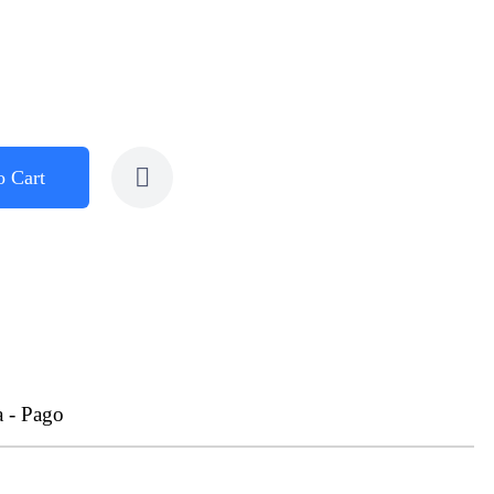
o Cart
a - Pago