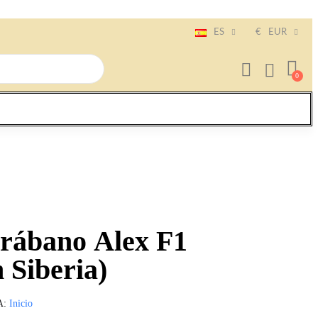
ES
€
EUR
 rábano Alex F1
 Siberia)
A
Inicio