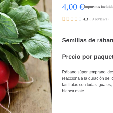
4,00 €
Impuestos incluid





4.3
( 9 reviews)
Semillas de rában
Precio por paquet
Rábano súper temprano, des
reacciona a la duración del 
las frutas son todas iguales,
blanca mate.